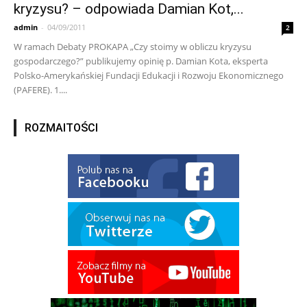
kryzysu? – odpowiada Damian Kot,...
admin
-
04/09/2011
2
W ramach Debaty PROKAPA „Czy stoimy w obliczu kryzysu
gospodarczego?” publikujemy opinię p. Damian Kota, eksperta
Polsko-Amerykańskiej Fundacji Edukacji i Rozwoju Ekonomicznego
(PAFERE). 1....
ROZMAITOŚCI