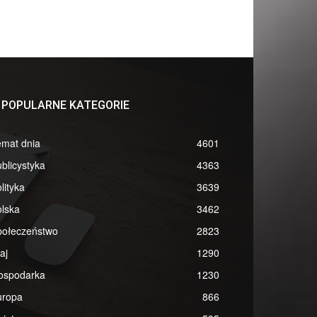
POPULARNE KATEGORIE
emat dnia
4601
blicystyka
4363
lityka
3639
lska
3462
połeczeństwo
2823
aj
1290
ospodarka
1230
uropa
866