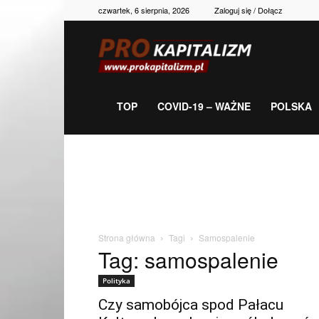
czwartek, 6 sierpnia, 2026
Zaloguj się / Dołącz
Prokapitalizm,
gospodarka,
TOP
COVID-19 – WAŻNE
POLSKA
polityka,
historia,
Strona główna
Tagi
Samospalenie
Tag: samospalenie
newsy
Polityka
Czy samobójca spod Pałacu