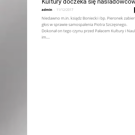
Kultury doczeka się naśladowcó
admin
-
11/12/2017
Niedawno m.in. ksiądz Boniecki i bp. Pieronek zabier
głos w sprawie samospalenia Piotra Szczęsnego.
Dokonał on tego czynu przed Pałacem Kultury i Nau
im....