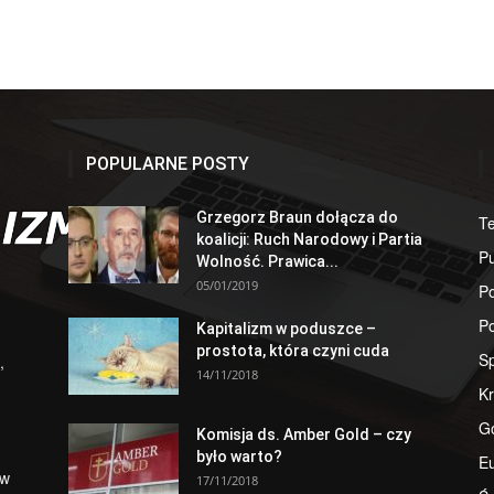
POPULARNE POSTY
Grzegorz Braun dołącza do
T
koalicji: Ruch Narodowy i Partia
Pu
Wolność. Prawica...
05/01/2019
Po
Po
Kapitalizm w poduszce –
prostota, która czyni cuda
S
,
14/11/2018
Kr
G
Komisja ds. Amber Gold – czy
było warto?
E
 w
17/11/2018