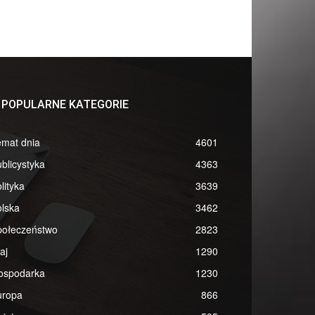
POPULARNE KATEGORIE
emat dnia
4601
blicystyka
4363
lityka
3639
lska
3462
połeczeństwo
2823
aj
1290
ospodarka
1230
uropa
866