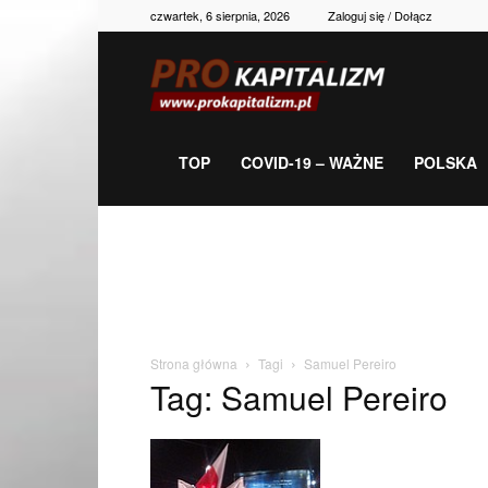
czwartek, 6 sierpnia, 2026
Zaloguj się / Dołącz
Prokapitalizm,
gospodarka,
TOP
COVID-19 – WAŻNE
POLSKA
polityka,
historia,
Strona główna
Tagi
Samuel Pereiro
Tag: Samuel Pereiro
newsy