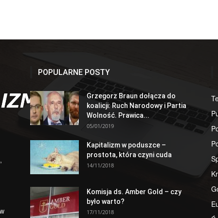
POPULARNE POSTY
Grzegorz Braun dołącza do
T
koalicji: Ruch Narodowy i Partia
Pu
Wolność. Prawica...
05/01/2019
Po
Po
Kapitalizm w poduszce –
prostota, która czyni cuda
S
,
14/11/2018
Kr
G
Komisja ds. Amber Gold – czy
było warto?
E
 w
17/11/2018