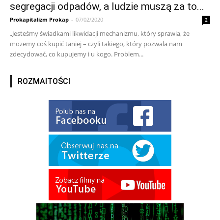
segregacji odpadów, a ludzie muszą za to...
Prokapitalizm Prokap
-
07/02/2020
2
„Jesteśmy świadkami likwidacji mechanizmu, który sprawia, że
możemy coś kupić taniej – czyli takiego, który pozwala nam
zdecydować, co kupujemy i u kogo. Problem...
ROZMAITOŚCI