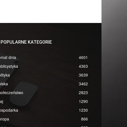
POPULARNE KATEGORIE
emat dnia
4601
blicystyka
4363
lityka
3639
lska
3462
połeczeństwo
2823
aj
1290
ospodarka
1230
uropa
866