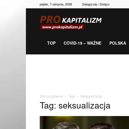
piątek, 7 sierpnia, 2026
Zaloguj się / Dołącz
Prokapitalizm,
gospodarka,
TOP
COVID-19 – WAŻNE
POLSKA
polityka,
historia,
Strona główna
Tagi
Seksualizacja
Tag: seksualizacja
newsy