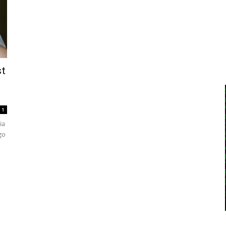
st
1
ia
go