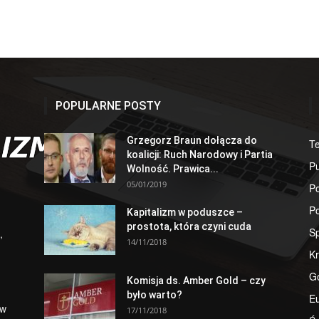
POPULARNE POSTY
Grzegorz Braun dołącza do
T
koalicji: Ruch Narodowy i Partia
Pu
Wolność. Prawica...
05/01/2019
Po
Po
Kapitalizm w poduszce –
prostota, która czyni cuda
S
,
14/11/2018
Kr
G
Komisja ds. Amber Gold – czy
było warto?
E
 w
17/11/2018