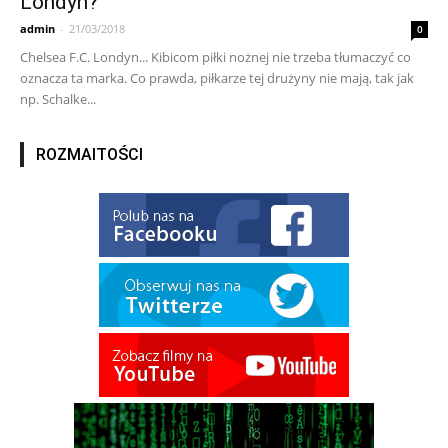
Londyn?
admin
-
21/03/2018
0
Chelsea F.C. Londyn... Kibicom piłki nożnej nie trzeba tłumaczyć co
oznacza ta marka. Co prawda, piłkarze tej drużyny nie mają, tak jak
np. Schalke...
ROZMAITOŚCI