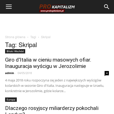
Strona główna
Tagi
Skripal
Tag: Skripal
Bliski Wschód
Giro d'Italia w cieniu masowych ofiar.
Inauguracja wyścigu w Jerozolimie
admin
-
04/05/2018
4
4 maja 2018 roku rozpoczyna się jeden z największych wyścigów
kolarskich w sezonie Giro d'Italia. Inauguracja następuje w Izraelu,
konkretnie w Jerozolimie, gdzie kolarze...
Europa
Dlaczego rosyjscy miliarderzy pokochali