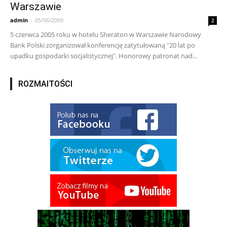
Warszawie
admin
-
05/06/2009
2
5 czerwca 2005 roku w hotelu Sheraton w Warszawie Narodowy
Bank Polski zorganizował konferencję zatytułowaną "20 lat po
upadku gospodarki socjalistycznej". Honorowy patronat nad...
ROZMAITOŚCI