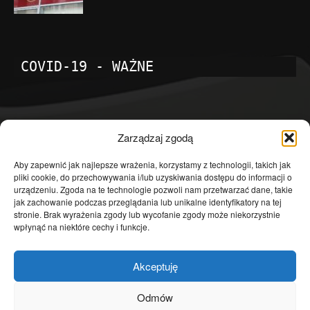
COVID-19 - WAŻNE
POPULARNE KATEGORIE
Zarządzaj zgodą
Temat dnia
4601
Aby zapewnić jak najlepsze wrażenia, korzystamy z technologii, takich jak
pliki cookie, do przechowywania i/lub uzyskiwania dostępu do informacji o
Publicystyka
4363
urządzeniu. Zgoda na te technologie pozwoli nam przetwarzać dane, takie
jak zachowanie podczas przeglądania lub unikalne identyfikatory na tej
Polityka
3639
stronie. Brak wyrażenia zgody lub wycofanie zgody może niekorzystnie
Polska
3462
wpłynąć na niektóre cechy i funkcje.
Społeczeństwo
2823
Akceptuję
Kraj
1290
Gospodarka
1230
Odmów