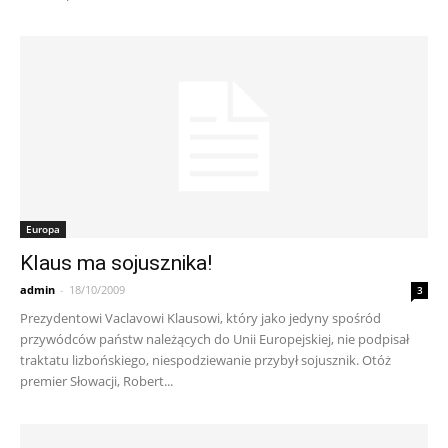
Europa
Klaus ma sojusznika!
admin
-
18/10/2009
3
Prezydentowi Vaclavowi Klausowi, który jako jedyny spośród
przywódców państw należących do Unii Europejskiej, nie podpisał
traktatu lizbońskiego, niespodziewanie przybył sojusznik. Otóż
premier Słowacji, Robert...