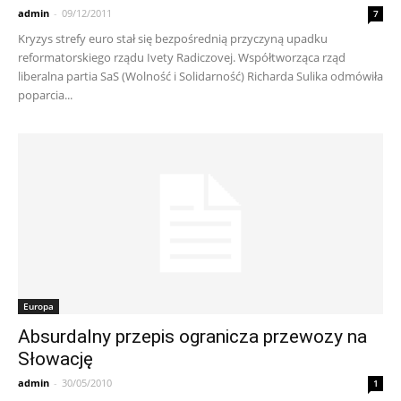
admin
-
09/12/2011
7
Kryzys strefy euro stał się bezpośrednią przyczyną upadku
reformatorskiego rządu Ivety Radiczovej. Współtworząca rząd
liberalna partia SaS (Wolność i Solidarność) Richarda Sulika odmówiła
poparcia...
Europa
Absurdalny przepis ogranicza przewozy na
Słowację
admin
-
30/05/2010
1