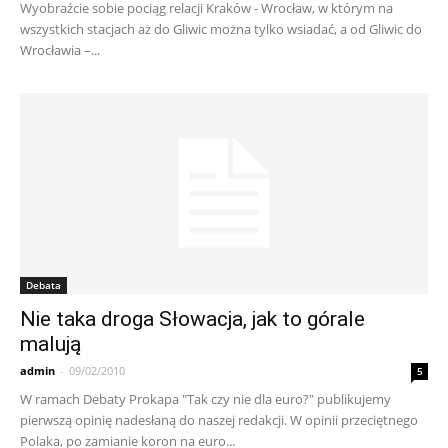
Wyobraźcie sobie pociąg relacji Kraków - Wrocław, w którym na
wszystkich stacjach aż do Gliwic można tylko wsiadać, a od Gliwic do
Wrocławia –...
Debata
Nie taka droga Słowacja, jak to górale
malują
admin
-
09/02/2010
5
W ramach Debaty Prokapa "Tak czy nie dla euro?" publikujemy
pierwszą opinię nadesłaną do naszej redakcji. W opinii przeciętnego
Polaka, po zamianie koron na euro...