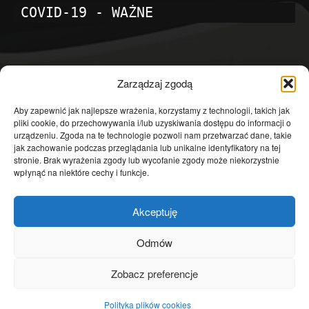
COVID-19 - WAŻNE
POPULARNE KATEGORIE
Zarządzaj zgodą
Temat dnia
4601
Aby zapewnić jak najlepsze wrażenia, korzystamy z technologii, takich jak
pliki cookie, do przechowywania i/lub uzyskiwania dostępu do informacji o
Publicystyka
4363
urządzeniu. Zgoda na te technologie pozwoli nam przetwarzać dane, takie
jak zachowanie podczas przeglądania lub unikalne identyfikatory na tej
Polityka
3639
stronie. Brak wyrażenia zgody lub wycofanie zgody może niekorzystnie
Polska
3462
wpłynąć na niektóre cechy i funkcje.
Społeczeństwo
2823
Akceptuję
Kraj
1290
Gospodarka
1230
Odmów
Europa
866
Zobacz preferencje
Świat
595
Polityka plików cookies