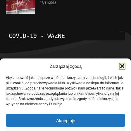
17/11/2018
COVID-19 - WAŻNE
POPULARNE KATEGORIE
Zarządzaj zgodą
Temat dnia
4601
Aby zapewnić jak najlepsze wrażenia, korzystamy z technologii, takich jak
pliki cookie, do przechowywania i/lub uzyskiwania dostępu do informacji o
Publicystyka
4363
urządzeniu. Zgoda na te technologie pozwoli nam przetwarzać dane, takie
jak zachowanie podczas przeglądania lub unikalne identyfikatory na tej
Polityka
3639
stronie. Brak wyrażenia zgody lub wycofanie zgody może niekorzystnie
Polska
3462
wpłynąć na niektóre cechy i funkcje.
Społeczeństwo
2823
Akceptuję
Kraj
1290