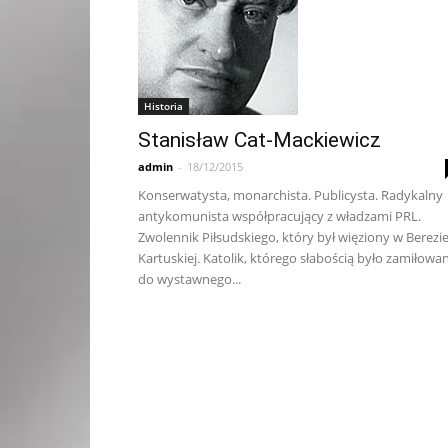
Historia
Stanisław Cat-Mackiewicz
admin
-
18/12/2015
Konserwatysta, monarchista. Publicysta. Radykalny
antykomunista współpracujący z władzami PRL.
Zwolennik Piłsudskiego, który był więziony w Berezi
Kartuskiej. Katolik, którego słabością było zamiłowa
do wystawnego...