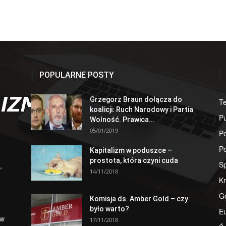
POPULARNE POSTY
Grzegorz Braun dołącza do
T
koalicji: Ruch Narodowy i Partia
Pu
Wolność. Prawica...
05/01/2019
Po
Po
Kapitalizm w poduszce –
prostota, która czyni cuda
S
,
14/11/2018
Kr
G
Komisja ds. Amber Gold – czy
było warto?
E
 w
17/11/2018