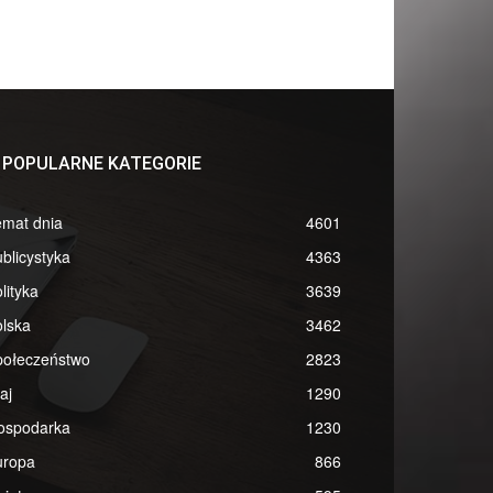
POPULARNE KATEGORIE
emat dnia
4601
blicystyka
4363
lityka
3639
lska
3462
połeczeństwo
2823
aj
1290
ospodarka
1230
uropa
866