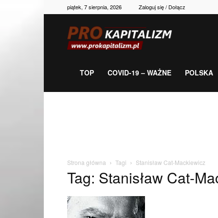
piątek, 7 sierpnia, 2026
Zaloguj się / Dołącz
Prokapitalizm,
gospodarka,
TOP
COVID-19 – WAŻNE
POLSKA
polityka,
historia,
Strona główna
Tagi
Stanisław Cat-Mackiewicz
Tag: Stanisław Cat-Ma
newsy