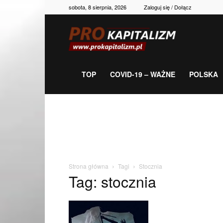
sobota, 8 sierpnia, 2026
Zaloguj się / Dołącz
Prokapitalizm,
gospodarka,
TOP
COVID-19 – WAŻNE
POLSKA
polityka,
historia,
Strona główna
Tagi
Stocznia
Tag: stocznia
newsy