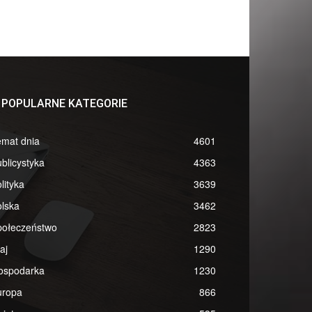
POPULARNE KATEGORIE
emat dnia
4601
blicystyka
4363
lityka
3639
lska
3462
połeczeństwo
2823
aj
1290
ospodarka
1230
uropa
866