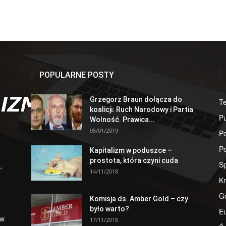
POPULARNE POSTY
Grzegorz Braun dołącza do
T
koalicji: Ruch Narodowy i Partia
Pu
Wolność. Prawica...
05/01/2019
Po
Po
Kapitalizm w poduszce –
prostota, która czyni cuda
S
,
14/11/2018
Kr
G
Komisja ds. Amber Gold – czy
było warto?
E
 w
17/11/2018