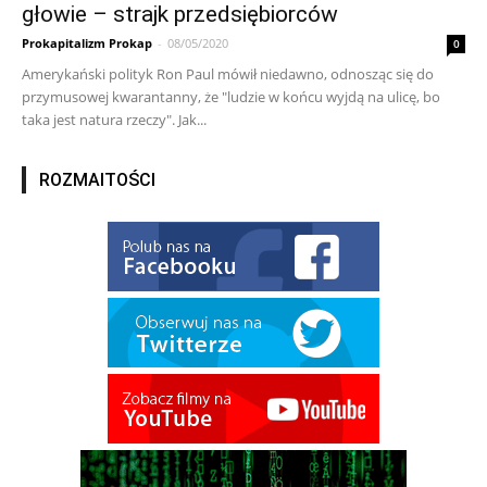
głowie – strajk przedsiębiorców
Prokapitalizm Prokap
-
08/05/2020
0
Amerykański polityk Ron Paul mówił niedawno, odnosząc się do
przymusowej kwarantanny, że "ludzie w końcu wyjdą na ulicę, bo
taka jest natura rzeczy". Jak...
ROZMAITOŚCI