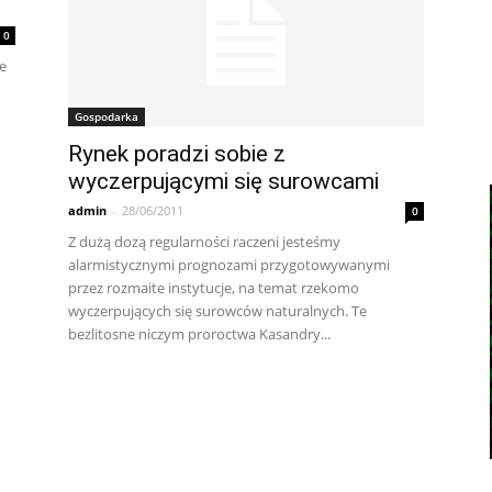
0
e
Gospodarka
Rynek poradzi sobie z
wyczerpującymi się surowcami
admin
-
28/06/2011
0
Z dużą dozą regularności raczeni jesteśmy
alarmistycznymi prognozami przygotowywanymi
przez rozmaite instytucje, na temat rzekomo
wyczerpujących się surowców naturalnych. Te
bezlitosne niczym proroctwa Kasandry...