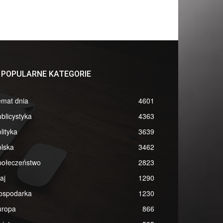
POPULARNE KATEGORIE
emat dnia
4601
blicystyka
4363
lityka
3639
lska
3462
połeczeństwo
2823
aj
1290
ospodarka
1230
uropa
866