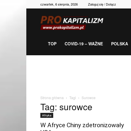
czwartek, 6 sierpnia, 2026
Zaloguj się / Dołącz
Prokapitalizm,
gospodarka,
TOP
COVID-19 – WAŻNE
POLSKA
polityka,
historia,
Strona główna
Tagi
Surowce
Tag: surowce
newsy
Afryka
W Afryce Chiny zdetronizowały