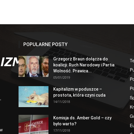
POPULARNE POSTY
Grzegorz Braun dołącza do
T
koalicji: Ruch Narodowy i Partia
Pu
Wolność. Prawica...
05/01/2019
Po
Po
Kapitalizm w poduszce –
prostota, która czyni cuda
S
,
14/11/2018
Kr
G
Komisja ds. Amber Gold – czy
było warto?
E
 w
17/11/2018