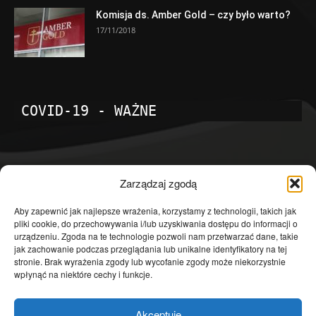
Komisja ds. Amber Gold – czy było warto?
17/11/2018
COVID-19 - WAŻNE
POPULARNE KATEGORIE
Zarządzaj zgodą
Temat dnia
4601
Aby zapewnić jak najlepsze wrażenia, korzystamy z technologii, takich jak
pliki cookie, do przechowywania i/lub uzyskiwania dostępu do informacji o
Publicystyka
4363
urządzeniu. Zgoda na te technologie pozwoli nam przetwarzać dane, takie
jak zachowanie podczas przeglądania lub unikalne identyfikatory na tej
Polityka
3639
stronie. Brak wyrażenia zgody lub wycofanie zgody może niekorzystnie
Polska
3462
wpłynąć na niektóre cechy i funkcje.
Społeczeństwo
2823
Akceptuję