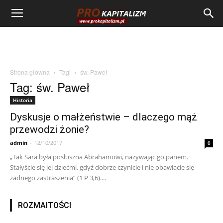
Strona główna
Tagi
św. Paweł
Tag: św. Paweł
Historia
Dyskusje o małżeństwie – dlaczego mąż
przewodzi żonie?
admin
-
12/10/2017
0
„Tak Sara była posłuszna Abrahamowi, nazywając go panem.
Stałyście się jej dziećmi, gdyż dobrze czynicie i nie obawiacie się
żadnego zastraszenia“ (1 P 3,6)....
ROZMAITOŚCI