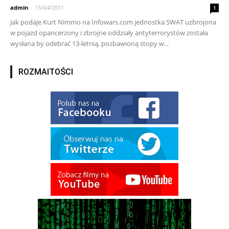
admin
-
15/04/2011
1
Jak podaje Kurt Nimmo na Infowars.com jednostka SWAT uzbrojona
w pojazd opancerzony i zbrojne oddziały antyterrorystów została
wysłana by odebrać 13-letnią, pozbawioną stopy w...
ROZMAITOŚCI