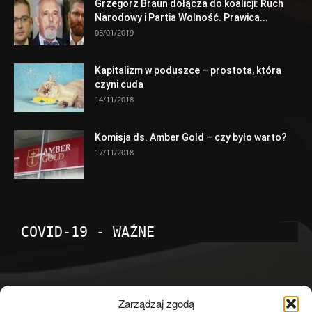
Grzegorz Braun dołącza do koalicji: Ruch
Narodowy i Partia Wolność. Prawica...
05/01/2019
Kapitalizm w poduszce – prostota, która
czyni cuda
14/11/2018
Komisja ds. Amber Gold – czy było warto?
17/11/2018
COVID-19 - WAŻNE
POPULARNE KATEGORIE
Zarządzaj zgodą