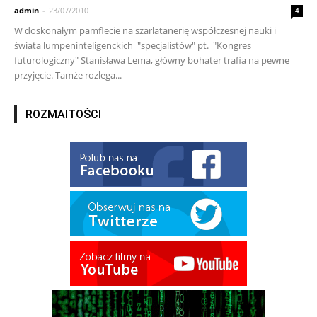
admin
-
23/07/2010
4
W doskonałym pamflecie na szarlatanerię współczesnej nauki i
świata lumpeninteligenckich "specjalistów" pt. "Kongres
futurologiczny" Stanisława Lema, główny bohater trafia na pewne
przyjęcie. Tamże rozlega...
ROZMAITOŚCI