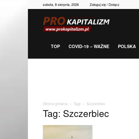
sobota, 8 sierpnia, 2026
Zaloguj się / Dołącz
Prokapitalizm,
gospodarka,
TOP
COVID-19 – WAŻNE
POLSKA
polityka,
historia,
Strona główna
Tagi
Szczerbiec
Tag: Szczerbiec
newsy