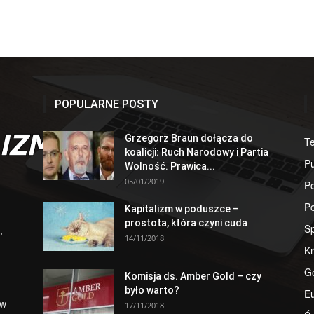
POPULARNE POSTY
Grzegorz Braun dołącza do
T
koalicji: Ruch Narodowy i Partia
Pu
Wolność. Prawica...
05/01/2019
Po
Po
Kapitalizm w poduszce –
prostota, która czyni cuda
S
,
14/11/2018
Kr
G
Komisja ds. Amber Gold – czy
było warto?
E
 w
17/11/2018