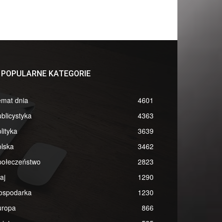
POPULARNE KATEGORIE
emat dnia
4601
blicystyka
4363
lityka
3639
lska
3462
połeczeństwo
2823
aj
1290
ospodarka
1230
uropa
866