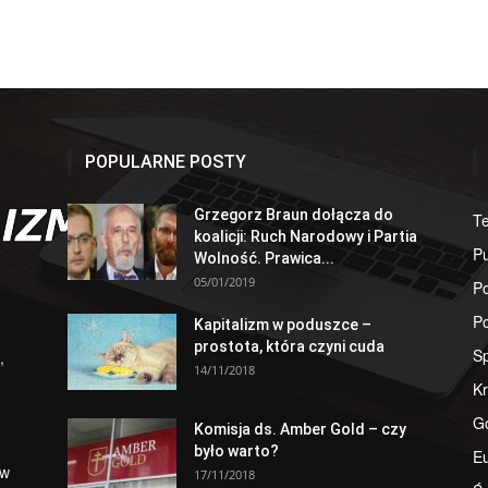
POPULARNE POSTY
Grzegorz Braun dołącza do
T
koalicji: Ruch Narodowy i Partia
Pu
Wolność. Prawica...
05/01/2019
Po
Po
Kapitalizm w poduszce –
prostota, która czyni cuda
S
,
14/11/2018
Kr
G
Komisja ds. Amber Gold – czy
było warto?
E
 w
17/11/2018