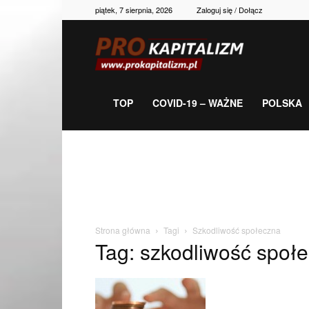
piątek, 7 sierpnia, 2026
Zaloguj się / Dołącz
Prokapitalizm,
gospodarka,
TOP
COVID-19 – WAŻNE
POLSKA
polityka,
historia,
Strona główna
Tagi
Szkodliwość społeczna
Tag: szkodliwość społ
newsy