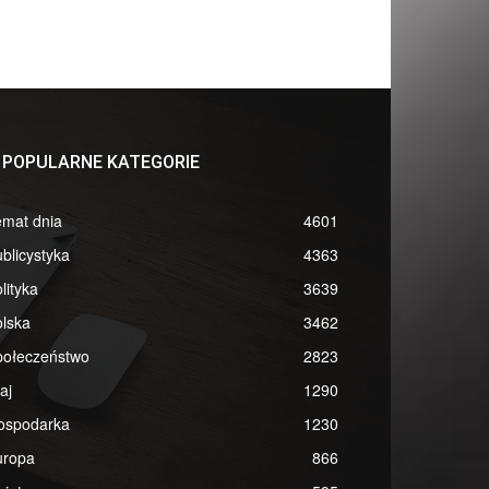
POPULARNE KATEGORIE
emat dnia
4601
blicystyka
4363
lityka
3639
lska
3462
połeczeństwo
2823
aj
1290
ospodarka
1230
uropa
866