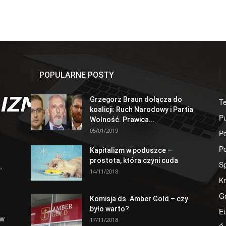
POPULARNE POSTY
Grzegorz Braun dołącza do
T
koalicji: Ruch Narodowy i Partia
Pu
Wolność. Prawica...
05/01/2019
Po
Po
Kapitalizm w poduszce –
prostota, która czyni cuda
S
,
14/11/2018
Kr
G
Komisja ds. Amber Gold – czy
było warto?
E
 w
17/11/2018