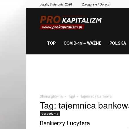
piątek, 7 sierpnia, 2026
Zaloguj się / Dołącz
Prokapitalizm,
gospodarka,
TOP
COVID-19 – WAŻNE
POLSKA
polityka,
historia,
Strona główna
Tagi
Tajemnica bankowa
Tag: tajemnica bankow
newsy
Gospodarka
Bankierzy Lucyfera