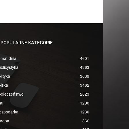
POPULARNE KATEGORIE
emat dnia
4601
blicystyka
4363
lityka
3639
lska
3462
połeczeństwo
2823
aj
1290
ospodarka
1230
uropa
866