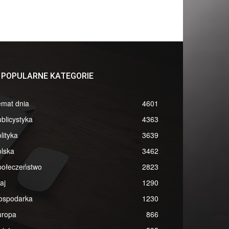
POPULARNE KATEGORIE
emat dnia
4601
blicystyka
4363
lityka
3639
lska
3462
połeczeństwo
2823
aj
1290
ospodarka
1230
uropa
866