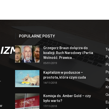
POPULARNE POSTY
Grzegorz Braun dołącza do
T
koalicji: Ruch Narodowy i Partia
Pu
Wolność. Prawica...
05/01/2019
Po
Po
Kapitalizm w poduszce –
prostota, która czyni cuda
S
,
14/11/2018
Kr
G
Komisja ds. Amber Gold – czy
było warto?
E
 w
17/11/2018