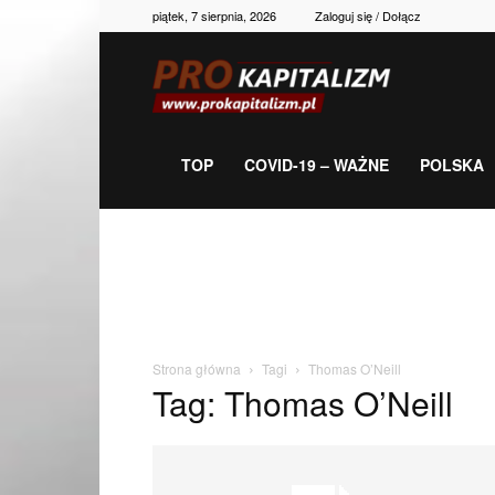
piątek, 7 sierpnia, 2026
Zaloguj się / Dołącz
Prokapitalizm,
gospodarka,
TOP
COVID-19 – WAŻNE
POLSKA
polityka,
historia,
Strona główna
Tagi
Thomas O’Neill
Tag: Thomas O’Neill
newsy