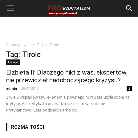
Strona główna
Tagi
Tirole
Tag: Tirole
Europa
Elżbieta II: Dlaczego nikt z was, ekspertów,
nie przewidział nadchodzącego kryzysu?
admin
-
26/07/2018
2
Z wielu względów tzw. ekonomia głównego nurtu zasłużyła sobie na
krytykę. Ale krytyka ta przeradza się często w cyniczne
krytykanctwo. Czas oddzielić ziarno od...
ROZMAITOŚCI