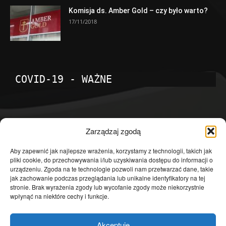
Komisja ds. Amber Gold – czy było warto?
17/11/2018
COVID-19 - WAŻNE
POPULARNE KATEGORIE
Zarządzaj zgodą
Temat dnia
4601
Aby zapewnić jak najlepsze wrażenia, korzystamy z technologii, takich jak
pliki cookie, do przechowywania i/lub uzyskiwania dostępu do informacji o
Publicystyka
4363
urządzeniu. Zgoda na te technologie pozwoli nam przetwarzać dane, takie
jak zachowanie podczas przeglądania lub unikalne identyfikatory na tej
Polityka
3639
stronie. Brak wyrażenia zgody lub wycofanie zgody może niekorzystnie
Polska
3462
wpłynąć na niektóre cechy i funkcje.
Społeczeństwo
2823
Akceptuję