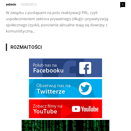
admin
-
13/03/2012
1
W związku z postępami na polu reaktywacji PRL, czyli
uspołecznieniem sektora prywatnego (długi) i prywatyzacją
społecznego (zyski), ponownie aktualne stają się dowcipy z
komunistyczną...
ROZMAITOŚCI