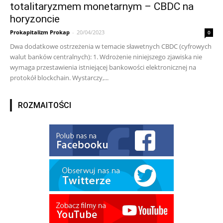
totalitaryzmem monetarnym – CBDC na
horyzoncie
Prokapitalizm Prokap
-
20/04/2023
0
Dwa dodatkowe ostrzeżenia w temacie sławetnych CBDC (cyfrowych
walut banków centralnych): 1. Wdrożenie niniejszego zjawiska nie
wymaga przestawienia istniejącej bankowości elektronicznej na
protokół blockchain. Wystarczy,...
ROZMAITOŚCI