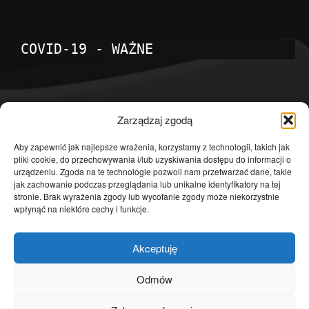
COVID-19 - WAŻNE
POPULARNE KATEGORIE
Zarządzaj zgodą
Temat dnia
4601
Aby zapewnić jak najlepsze wrażenia, korzystamy z technologii, takich jak
pliki cookie, do przechowywania i/lub uzyskiwania dostępu do informacji o
Publicystyka
4363
urządzeniu. Zgoda na te technologie pozwoli nam przetwarzać dane, takie
jak zachowanie podczas przeglądania lub unikalne identyfikatory na tej
Polityka
3639
stronie. Brak wyrażenia zgody lub wycofanie zgody może niekorzystnie
Polska
3462
wpłynąć na niektóre cechy i funkcje.
Społeczeństwo
2823
Akceptuję
Kraj
1290
Gospodarka
1230
Odmów
Europa
866