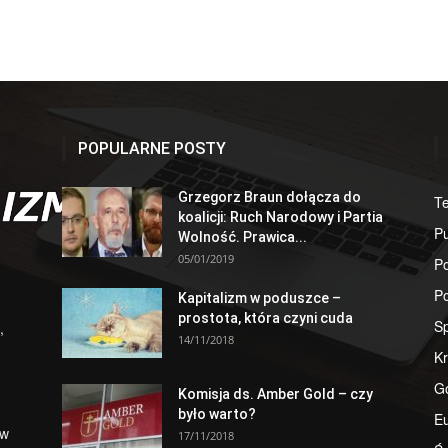
POPULARNE POSTY
Grzegorz Braun dołącza do
T
koalicji: Ruch Narodowy i Partia
Pu
Wolność. Prawica...
05/01/2019
Po
Po
Kapitalizm w poduszce –
prostota, która czyni cuda
S
,
14/11/2018
Kr
G
Komisja ds. Amber Gold – czy
było warto?
E
 w
17/11/2018