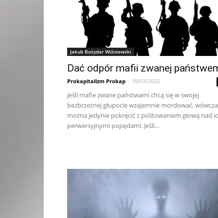
Jakub Bożydar Wiśniewski
Dać odpór mafii zwanej państwe
Prokapitalizm Prokap
-
09/03/2025
Jeśli mafie zwane państwami chcą się w swojej
bezbrzeżnej głupocie wzajemnie mordować, wówcza
można jedynie pokręcić z politowaniem głową nad i
perwersyjnymi popędami. Jeśli...