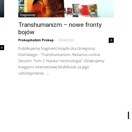
Fragmenty
Transhumanizm – nowe fronty
bojów
Prokapitalizm Prokap
-
25/04/2022
0
0
Publikujemy fragment książki dra Grzegorza
Osińskiego - "Transhumanizm. Retiarius contra
Secutor. Tom 2. Nauka i technologia". Dziękujemy
księgarni internetowej Multibook za jego
udostępnienie. ...