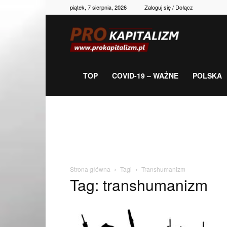
piątek, 7 sierpnia, 2026
Zaloguj się / Dołącz
Prokapitalizm,
gospodarka,
TOP
COVID-19 – WAŻNE
POLSKA
polityka,
historia,
Strona główna
Tagi
Transhumanizm
Tag: transhumanizm
newsy