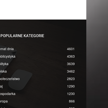
POPULARNE KATEGORIE
emat dnia
4601
blicystyka
4363
lityka
3639
lska
3462
połeczeństwo
2823
aj
1290
ospodarka
1230
uropa
866