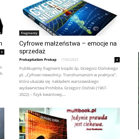
Fragmenty
m
Cyfrowe małżeństwa – emocje na
sprzedaż
0
Prokapitalizm Prokap
-
17/02/2023
0
s
Publikujemy fragment książki śp. Grzegorz Osińskiego
ch
pt. „Cyfrowi niewolnicy. Transhumanizm w praktyce”,
która ukazała się nakładem warszawskiego
wydawnictwa Prohibita. Grzegorz Osiński (1967-
2022) – fizyk kwantowy,...