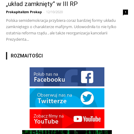
„układ zamknięty” w III RP
Prokapitalizm Prokap
-
12/10/2020
1
Polska semidemokracja przybiera coraz bardziej formy układu
zamkniętego o charakterze mafijnym. Udowodniła to nie tylko
ostatnia reforma rządu , ale także reorganizacja kancelarii
Prezydenta...
ROZMAITOŚCI