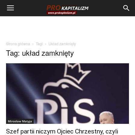
Strona główna
Tagi
Układ zamknięty
Tag: układ zamknięty
Mirosław Matyja
Szef partii niczym Ojciec Chrzestny, czyli