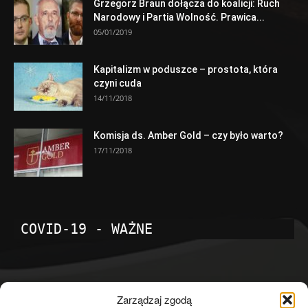
Grzegorz Braun dołącza do koalicji: Ruch
Narodowy i Partia Wolność. Prawica...
05/01/2019
Kapitalizm w poduszce – prostota, która
czyni cuda
14/11/2018
Komisja ds. Amber Gold – czy było warto?
17/11/2018
COVID-19 - WAŻNE
POPULARNE KATEGORIE
Zarządzaj zgodą