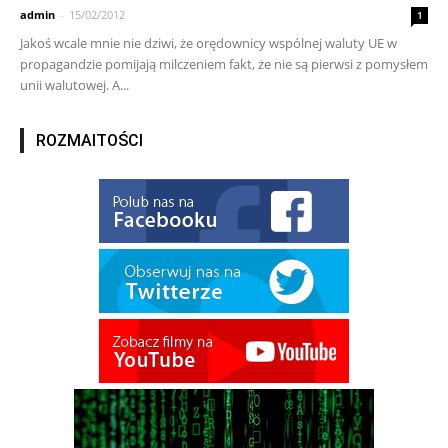
admin
-
15/02/2012
1
Jakoś wcale mnie nie dziwi, że orędownicy wspólnej waluty UE w
propagandzie pomijają milczeniem fakt, że nie są pierwsi z pomysłem
unii walutowej. A...
ROZMAITOŚCI