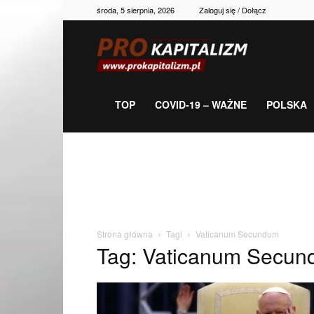
środa, 5 sierpnia, 2026
Zaloguj się / Dołącz
Prokapitalizm,
gospodarka,
TOP
COVID-19 – WAŻNE
POLSKA
polityka,
historia,
Strona główna
Tagi
Vaticanum Secundum
Tag: Vaticanum Secu
newsy