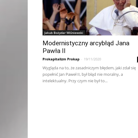
Jakub Bożydar Wiśniewski
Modernistyczny arcybłąd Jana
Pawła II
Prokapitalizm Prokap
-
19/11/2020
Wygląda na to, że zasadniczym błędem, jaki zdał się
popełnić Jan Paweł II, był błąd nie moralny, a
intelektualny. Przy czym nie był to...