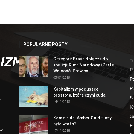
POPULARNE POSTY
Grzegorz Braun dołącza do
T
koalicji: Ruch Narodowy i Partia
Pu
Wolność. Prawica...
05/01/2019
Po
Po
Kapitalizm w poduszce –
prostota, która czyni cuda
S
,
14/11/2018
Kr
G
Komisja ds. Amber Gold – czy
było warto?
E
 w
17/11/2018