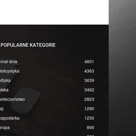
POPULARNE KATEGORIE
emat dnia
4601
blicystyka
4363
lityka
3639
lska
3462
połeczeństwo
2823
aj
1290
ospodarka
1230
uropa
866