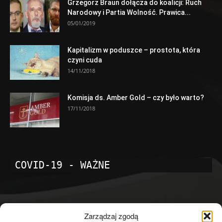
Grzegorz Braun dołącza do koalicji: Ruch
Narodowy i Partia Wolność. Prawica...
05/01/2019
Kapitalizm w poduszce – prostota, która
czyni cuda
14/11/2018
Komisja ds. Amber Gold – czy było warto?
17/11/2018
COVID-19 - WAŻNE
POPULARNE KATEGORIE
Zarządzaj zgodą