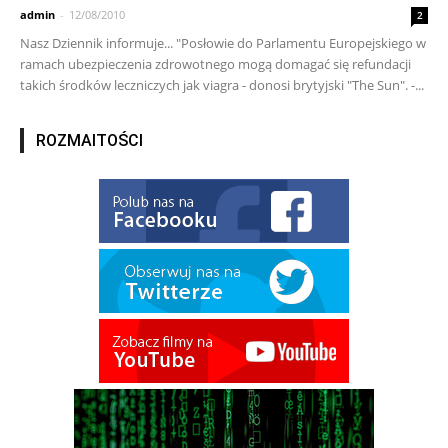
admin
-
12/08/2010
2
Nasz Dziennik informuje... "Posłowie do Parlamentu Europejskiego w
ramach ubezpieczenia zdrowotnego mogą domagać się refundacji
takich środków leczniczych jak viagra - donosi brytyjski "The Sun". -...
ROZMAITOŚCI