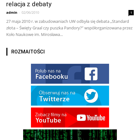
relacja z debaty
admin
-
02/06/2010
1
27 maja 2010 r. w zabudowaniach UW odbyła się debata „Standard
złota – Święty Graal czy puszka Pandory?” współorganizowana przez
Koło Naukowe im. Mirosława...
ROZMAITOŚCI