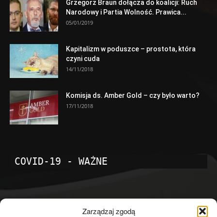
Grzegorz Braun dołącza do koalicji: Ruch
Narodowy i Partia Wolność. Prawica...
05/01/2019
Kapitalizm w poduszce – prostota, która
czyni cuda
14/11/2018
Komisja ds. Amber Gold – czy było warto?
17/11/2018
COVID-19 - WAŻNE
POPULARNE KATEGORIE
Zarządzaj zgodą