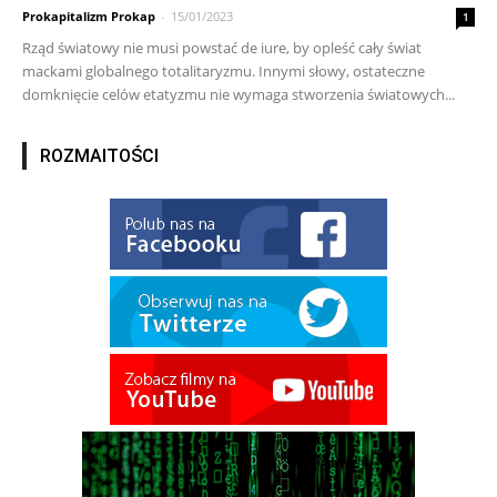
Prokapitalizm Prokap
-
15/01/2023
1
Rząd światowy nie musi powstać de iure, by opleść cały świat
mackami globalnego totalitaryzmu. Innymi słowy, ostateczne
domknięcie celów etatyzmu nie wymaga stworzenia światowych...
ROZMAITOŚCI