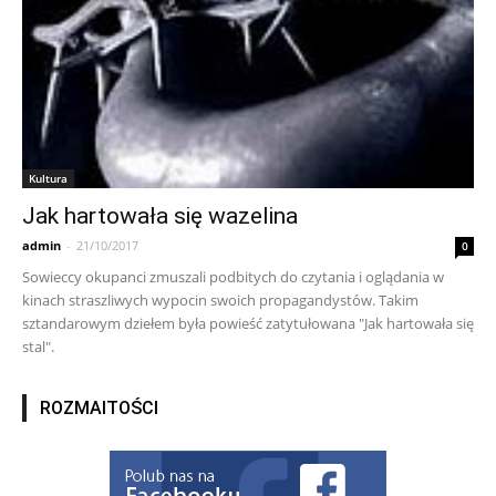
Kultura
Jak hartowała się wazelina
admin
-
21/10/2017
0
Sowieccy okupanci zmuszali podbitych do czytania i oglądania w
kinach straszliwych wypocin swoich propagandystów. Takim
sztandarowym dziełem była powieść zatytułowana "Jak hartowała się
stal".
ROZMAITOŚCI