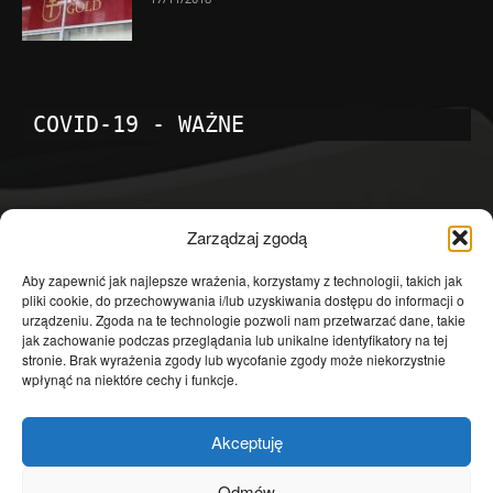
COVID-19 - WAŻNE
POPULARNE KATEGORIE
Zarządzaj zgodą
Temat dnia
4601
Aby zapewnić jak najlepsze wrażenia, korzystamy z technologii, takich jak
pliki cookie, do przechowywania i/lub uzyskiwania dostępu do informacji o
Publicystyka
4363
urządzeniu. Zgoda na te technologie pozwoli nam przetwarzać dane, takie
jak zachowanie podczas przeglądania lub unikalne identyfikatory na tej
Polityka
3639
stronie. Brak wyrażenia zgody lub wycofanie zgody może niekorzystnie
Polska
3462
wpłynąć na niektóre cechy i funkcje.
Społeczeństwo
2823
Akceptuję
Kraj
1290
Gospodarka
1230
Odmów