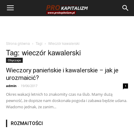
Strona główna
Tagi
Wieczór kawalerski
Tag: wieczór kawalerski
Obyczaje
Wieczory panieńskie i kawalerskie – jak je
urozmaicić?
admin
-
19/06/2017
1
Okres wakacji letnich to znakomity czas na ślub. Mamy dużą
pewność, że dopisze nam doskonała pogoda i zabawa będzie udana.
Wiadomo jednak, że zanim...
ROZMAITOŚCI