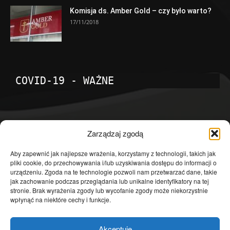
Komisja ds. Amber Gold – czy było warto?
17/11/2018
COVID-19 - WAŻNE
POPULARNE KATEGORIE
Zarządzaj zgodą
Temat dnia
4601
Aby zapewnić jak najlepsze wrażenia, korzystamy z technologii, takich jak
pliki cookie, do przechowywania i/lub uzyskiwania dostępu do informacji o
Publicystyka
4363
urządzeniu. Zgoda na te technologie pozwoli nam przetwarzać dane, takie
jak zachowanie podczas przeglądania lub unikalne identyfikatory na tej
Polityka
3639
stronie. Brak wyrażenia zgody lub wycofanie zgody może niekorzystnie
Polska
3462
wpłynąć na niektóre cechy i funkcje.
Społeczeństwo
2823
Akceptuję