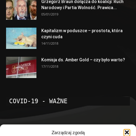
Grzegorz Braun dołącza do koalicji: Ruch
Narodowy i Partia Wolność. Prawica...
05/01/2019
Kapitalizm w poduszce – prostota, która
czyni cuda
14/11/2018
Komisja ds. Amber Gold – czy było warto?
17/11/2018
COVID-19 - WAŻNE
POPULARNE KATEGORIE
Zarządzaj zgodą