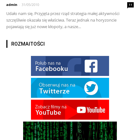
admin
-
31/05/2010
11
Udało nam się. Przyjęta przez rząd strategia małej aktywności
szczęśliwie okazała się właściwa. Teraz jednak na horyzoncie
pojawiają się już nowe kłopoty, a nasze...
ROZMAITOŚCI