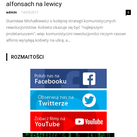
alfonsach na lewicy
admin
-
14/03/2017
0
Stanisław Michalkiewicz o kolejnej strategii komunistycznych
rewolucjonistów. Kobieta okazuje się być "najlepszym
proletariuszem", więc komunistyczni rewolucjoniści niczym rasowi
alfonsi wysyłają kobiety na ulicę, a...
ROZMAITOŚCI