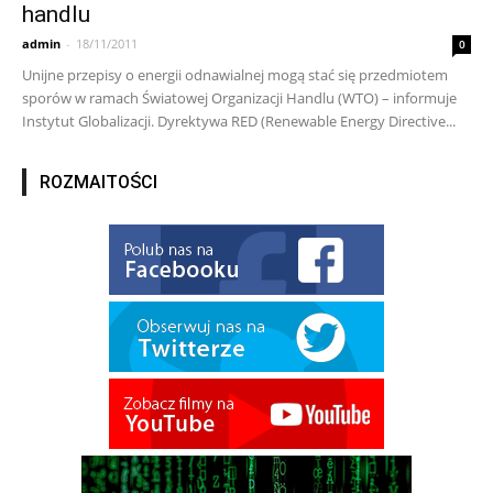
handlu
admin
-
18/11/2011
0
Unijne przepisy o energii odnawialnej mogą stać się przedmiotem
sporów w ramach Światowej Organizacji Handlu (WTO) – informuje
Instytut Globalizacji. Dyrektywa RED (Renewable Energy Directive...
ROZMAITOŚCI