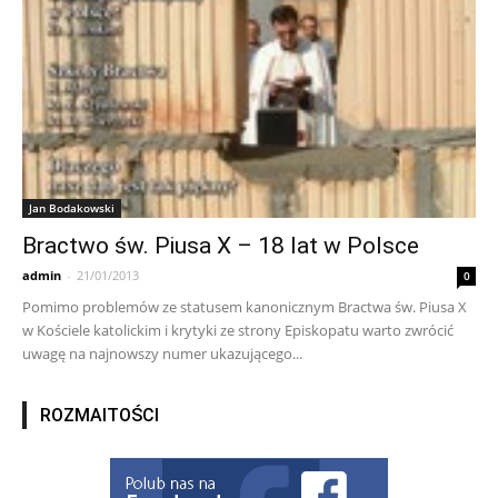
Jan Bodakowski
Bractwo św. Piusa X – 18 lat w Polsce
admin
-
21/01/2013
0
Pomimo problemów ze statusem kanonicznym Bractwa św. Piusa X
w Kościele katolickim i krytyki ze strony Episkopatu warto zwrócić
uwagę na najnowszy numer ukazującego...
ROZMAITOŚCI