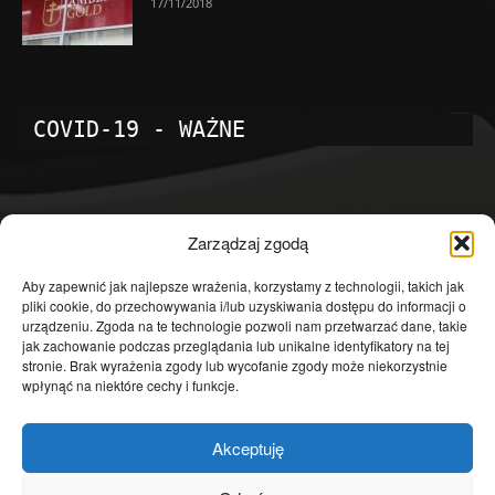
17/11/2018
COVID-19 - WAŻNE
POPULARNE KATEGORIE
Zarządzaj zgodą
Temat dnia
4601
Aby zapewnić jak najlepsze wrażenia, korzystamy z technologii, takich jak
pliki cookie, do przechowywania i/lub uzyskiwania dostępu do informacji o
Publicystyka
4363
urządzeniu. Zgoda na te technologie pozwoli nam przetwarzać dane, takie
jak zachowanie podczas przeglądania lub unikalne identyfikatory na tej
Polityka
3639
stronie. Brak wyrażenia zgody lub wycofanie zgody może niekorzystnie
Polska
3462
wpłynąć na niektóre cechy i funkcje.
Społeczeństwo
2823
Akceptuję
Kraj
1290
Gospodarka
1230