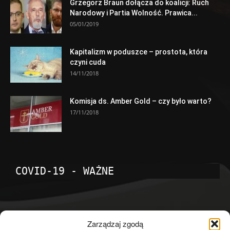
Grzegorz Braun dołącza do koalicji: Ruch
Narodowy i Partia Wolność. Prawica...
05/01/2019
Kapitalizm w poduszce – prostota, która
czyni cuda
14/11/2018
Komisja ds. Amber Gold – czy było warto?
17/11/2018
COVID-19 - WAŻNE
POPULARNE KATEGORIE
Zarządzaj zgodą