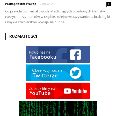
Prokapitalizm Prokap
-
21/09/2021
0
Co prawda po niemal dwóch latach ciągłych covidowych kłamstw
naszych utrzymanków w rządzie, kolejne wskazywanie na brak logiki
i zwykłe szalbierstwo wydaje się nudną...
ROZMAITOŚCI