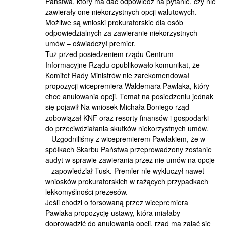
Państwa, który ma dać odpowiedź na pytanie, czy nie
zawierały one niekorzystnych opcji walutowych. –
Możliwe są wnioski prokuratorskie dla osób
odpowiedzialnych za zawieranie niekorzystnych
umów – oświadczył premier.
Tuż przed posiedzeniem rządu Centrum
Informacyjne Rządu opublikowało komunikat, że
Komitet Rady Ministrów nie zarekomendował
propozycji wicepremiera Waldemara Pawlaka, który
chce anulowania opcji. Temat na posiedzeniu jednak
się pojawił Na wniosek Michała Boniego rząd
zobowiązał KNF oraz resorty finansów i gospodarki
do przeciwdziałania skutków niekorzystnych umów.
– Uzgodniliśmy z wicepremierem Pawlakiem, że w
spółkach Skarbu Państwa przeprowadzony zostanie
audyt w sprawie zawierania przez nie umów na opcje
– zapowiedział Tusk. Premier nie wykluczył nawet
wniosków prokuratorskich w rażących przypadkach
lekkomyślności prezesów.
Jeśli chodzi o forsowaną przez wicepremiera
Pawlaka propozycję ustawy, która miałaby
doprowadzić do anulowania opcji, rząd ma zająć się