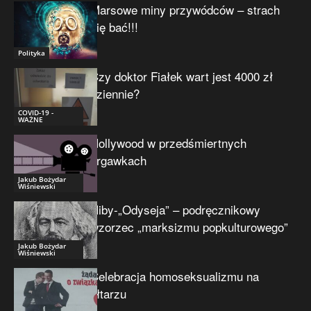
Marsowe miny przywódców – strach
się bać!!!
Polityka
Czy doktor Fiałek wart jest 4000 zł
dziennie?
COVID-19 -
WAŻNE
Hollywood w przedśmiertnych
drgawkach
Jakub Bożydar
Wiśniewski
Niby-„Odyseja” – podręcznikowy
wzorzec „marksizmu popkulturowego”
Jakub Bożydar
Wiśniewski
Celebracja homoseksualizmu na
ołtarzu