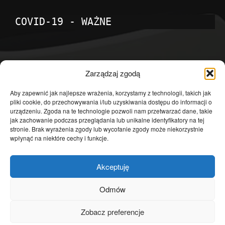
COVID-19 - WAŻNE
POPULARNE KATEGORIE
Zarządzaj zgodą
Temat dnia
4601
Aby zapewnić jak najlepsze wrażenia, korzystamy z technologii, takich jak
pliki cookie, do przechowywania i/lub uzyskiwania dostępu do informacji o
Publicystyka
4363
urządzeniu. Zgoda na te technologie pozwoli nam przetwarzać dane, takie
jak zachowanie podczas przeglądania lub unikalne identyfikatory na tej
Polityka
3639
stronie. Brak wyrażenia zgody lub wycofanie zgody może niekorzystnie
Polska
3462
wpłynąć na niektóre cechy i funkcje.
Społeczeństwo
2823
Akceptuję
Kraj
1290
Gospodarka
1230
Odmów
Europa
866
Zobacz preferencje
Świat
595