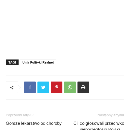
TAGI
Unia Polityki Realnej
Poprzedni artykuł
Następny artykuł
Gorsze lekarstwo od choroby
Ci, co głosowali przeciwko
niepodległości Polski…