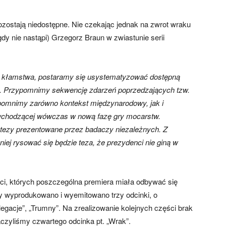
zostają niedostępne. Nie czekając jednak na zwrot wraku
gdy nie nastąpi) Grzegorz Braun w zwiastunie serii
iwe kłamstwa, postaramy się usystematyzować dostępną
i. Przypomnimy sekwencję zdarzeń poprzedzających tzw.
zypomnimy zarówno kontekst międzynarodowy, jak i
e wchodzącej wówczas w nową fazę gry mocarstw.
potezy prezentowane przez badaczy niezależnych. Z
iej rysować się będzie teza, że prezydenci nie giną w
ci, których poszczególna premiera miała odbywać się
ry wyprodukowano i wyemitowano trzy odcinki, o
legacje”, „Trumny”. Na zrealizowanie kolejnych części brak
aczyliśmy czwartego odcinka pt. „Wrak”.