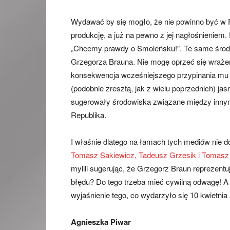
Wydawać by się mogło, że nie powinno być w 
produkcję, a już na pewno z jej nagłośnieniem.
„Chcemy prawdy o Smoleńsku!”. Te same środow
Grzegorza Brauna. Nie mogę oprzeć się wrażen
konsekwencja wcześniejszego przypinania mu 
(podobnie zresztą, jak z wielu poprzednich) jas
sugerowały środowiska związane między innymi 
Republika.
I właśnie dlatego na łamach tych mediów nie 
Tomasz Sakiewicz, Tadeusz Grzesik i Tomasz 
mylili sugerując, że Grzegorz Braun reprezentu
błędu? Do tego trzeba mieć cywilną odwagę! A t
wyjaśnienie tego, co wydarzyło się 10 kwietnia
Agnieszka Piwar