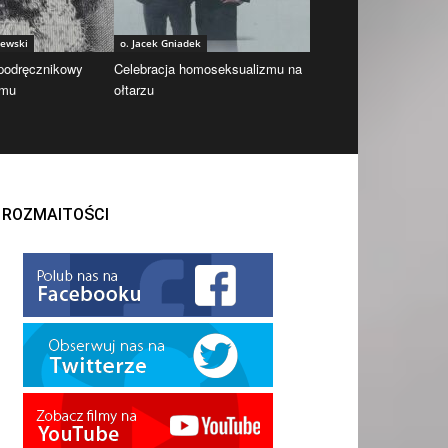
iewski
o. Jacek Gniadek
 podręcznikowy
Celebracja homoseksualizmu na
zmu
ołtarzu
ROZMAITOŚCI