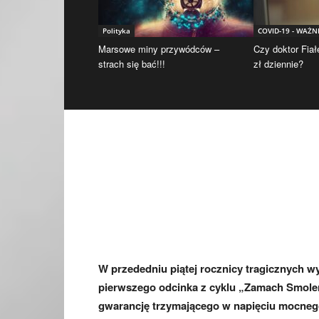
Polityka
COVID-19 - WAŻN
Marsowe miny przywódców –
Czy doktor Fiał
strach się bać!!!
zł dziennie?
W przededniu piątej rocznicy tragicznych 
pierwszego odcinka z cyklu „Zamach Smoleńs
gwarancję trzymającego w napięciu mocnego