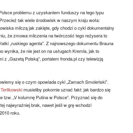
Polsce problemu z uzyskaniem funduszy na tego typu
 Przecież tak wiele środowisk w naszym kraju woła:
iska milczą jak zaklęte, gdy chodzi o cykl dokumentalny
iu, że zmowa milczenia na twórczość tego reżysera to
łatki „ruskiego agenta”. Z najnowszego dokumentu Brauna
no wynika, że nie jest on na usługach Kremla, jak to
z „Gazetą Polską”, portalem fronda.pl czy telewizją
dowiemy się o czym opowiada cykl „Zamach Smoleński”.
Terlikowski
musieliby pokornie uznać fakt: jak bardzo się
je tzw. „V kolumnę Putina w Polsce”. Przyznać się do
ej najwyraźniej brak, nawet jeśli w grę wchodzi
 2010 roku.