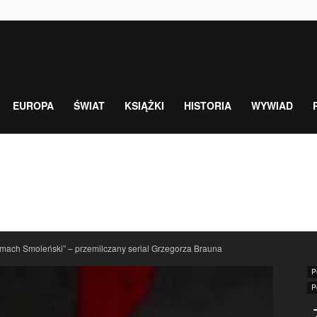
EUROPA
ŚWIAT
KSIĄŻKI
HISTORIA
WYWIAD
mach Smoleński” – przemilczany serial Grzegorza Brauna
P
P
„