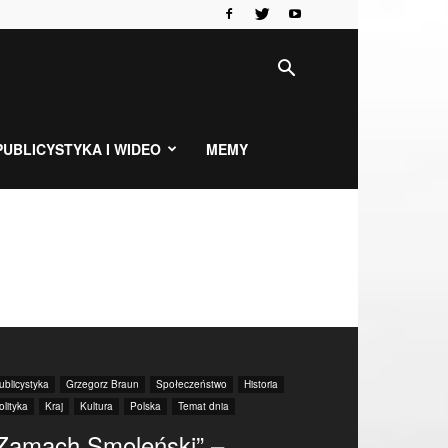
PUBLICYSTYKA I WIDEO
MEMY
ublicystyka
Grzegorz Braun
Społeczeństwo
Historia
olityka
Kraj
Kultura
Polska
Temat dnia
Zamach Smoleński” –