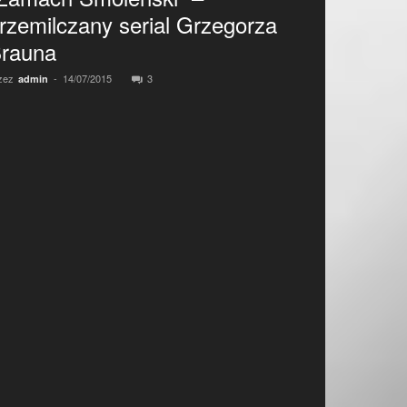
rzemilczany serial Grzegorza
rauna
zez
-
14/07/2015
3
admin