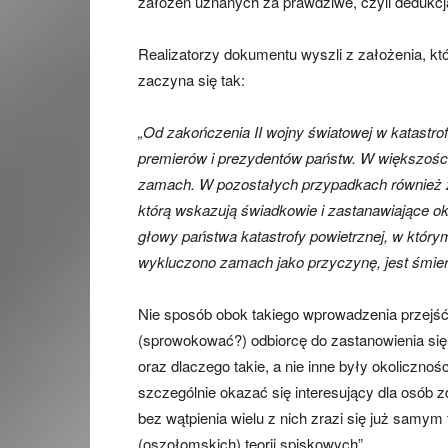
założeń uznanych za prawdziwe, czyli dedukcj
Realizatorzy dokumentu wyszli z założenia, kt
zaczyna się tak:
„Od zakończenia II wojny światowej w katastro
premierów i prezydentów państw. W większośc
zamach. W pozostałych przypadkach również z
którą wskazują świadkowie i zastanawiające o
głowy państwa katastrofy powietrznej, w któr
wykluczono zamach jako przyczynę, jest śmier
Nie sposób obok takiego wprowadzenia przejść o
(sprowokować?) odbiorcę do zastanowienia się
oraz dlaczego takie, a nie inne były okoliczno
szczególnie okazać się interesujący dla osób
bez wątpienia wielu z nich zrazi się już samym
(oszołomskich) teorii spiskowych”.