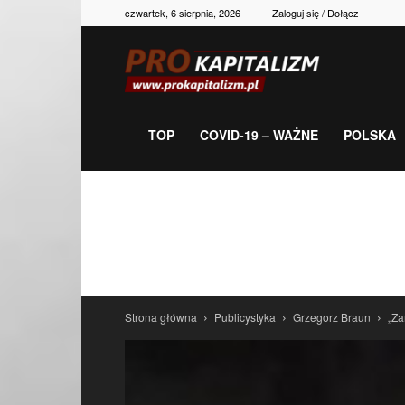
czwartek, 6 sierpnia, 2026
Zaloguj się / Dołącz
Prokapitalizm,
gospodarka,
TOP
COVID-19 – WAŻNE
POLSKA
polityka,
historia,
Strona główna
Publicystyka
Grzegorz Braun
„Za
newsy