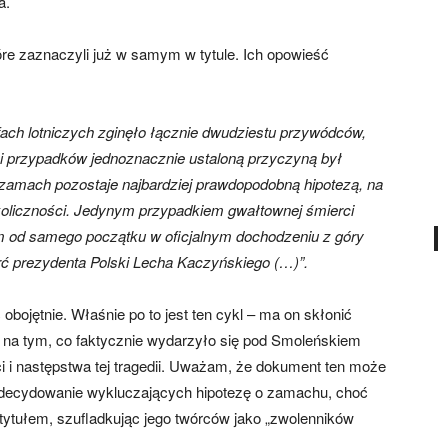
a.
óre zaznaczyli już w samym w tytule. Ich opowieść
fach lotniczych zginęło łącznie dwudziestu przywódców,
i przypadków jednoznacznie ustaloną przyczyną był
amach pozostaje najbardziej prawdopodobną hipotezą, na
koliczności. Jedynym przypadkiem gwałtownej śmierci
ym od samego początku w oficjalnym dochodzeniu z góry
ć prezydenta Polski Lecha Kaczyńskiego (…)”.
bojętnie. Właśnie po to jest ten cykl – ma on skłonić
 na tym, co faktycznie wydarzyło się pod Smoleńskiem
ści i następstwa tej tragedii. Uważam, że dokument ten może
 zdecydowanie wykluczających hipotezę o zamachu, choć
 tytułem, szufladkując jego twórców jako „zwolenników