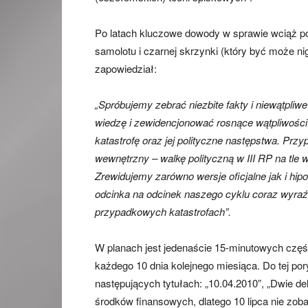
Po latach kluczowe dowody w sprawie wciąż po
samolotu i czarnej skrzynki (który być może ni
zapowiedział:
„Spróbujemy zebrać niezbite fakty i niewątpl
wiedzę i zewidencjonować rosnące wątpliwośc
katastrofę oraz jej polityczne następstwa. Pr
wewnętrzny – walkę polityczną w III RP na tl
Zrewidujemy zarówno wersje oficjalne jak i hi
odcinka na odcinek naszego cyklu coraz wyraźn
przypadkowych katastrofach”.
W planach jest jedenaście 15-minutowych częś
każdego 10 dnia kolejnego miesiąca. Do tej po
następujących tytułach: „10.04.2010”, „Dwie de
środków finansowych, dlatego 10 lipca nie zob