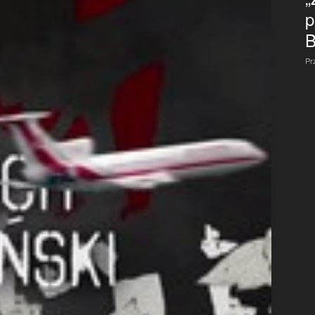
p
B
Pr