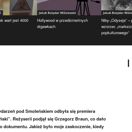
E
Jakub Bożydar Wiśniewski
Jakub Bożydar Wiśn
ek wart jest 4000
Hollywood w przedśmiertnych
Niby-„Odyseja” –
drgawkach
wzorzec „marksi
popkulturowego”
wydarzeń pod Smoleńskiem odbyła się premiera
ki”. Reżyserii podjął się Grzegorz Braun, co dało
 dokumentu. Jakież było moje zaskoczenie, kiedy