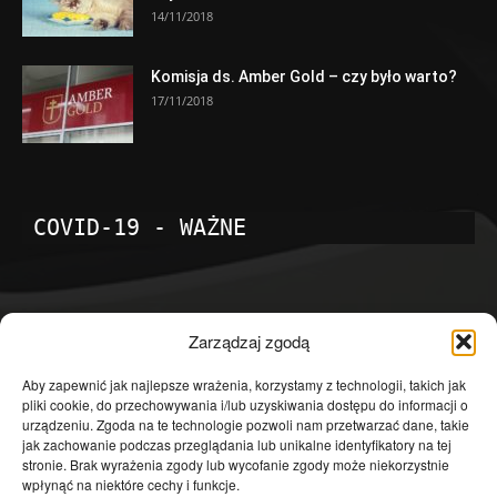
14/11/2018
Komisja ds. Amber Gold – czy było warto?
17/11/2018
COVID-19 - WAŻNE
POPULARNE KATEGORIE
Zarządzaj zgodą
Temat dnia
4601
Aby zapewnić jak najlepsze wrażenia, korzystamy z technologii, takich jak
pliki cookie, do przechowywania i/lub uzyskiwania dostępu do informacji o
Publicystyka
4363
urządzeniu. Zgoda na te technologie pozwoli nam przetwarzać dane, takie
jak zachowanie podczas przeglądania lub unikalne identyfikatory na tej
Polityka
3639
stronie. Brak wyrażenia zgody lub wycofanie zgody może niekorzystnie
Polska
3462
wpłynąć na niektóre cechy i funkcje.