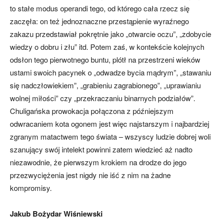
to stałe modus operandi tego, od którego cała rzecz się
zaczęła: on też jednoznaczne przestąpienie wyraźnego
zakazu przedstawiał pokrętnie jako „otwarcie oczu”, „zdobycie
wiedzy o dobru i złu” itd. Potem zaś, w kontekście kolejnych
odsłon tego pierwotnego buntu, plótł na przestrzeni wieków
ustami swoich pacynek o „odwadze bycia mądrym”, „stawaniu
się nadczłowiekiem”, „grabieniu zagrabionego”, „uprawianiu
wolnej miłości” czy „przekraczaniu binarnych podziałów”.
Chuligańska prowokacja połączona z późniejszym
odwracaniem kota ogonem jest więc najstarszym i najbardziej
zgranym matactwem tego świata – wszyscy ludzie dobrej woli
szanujący swój intelekt powinni zatem wiedzieć aż nadto
niezawodnie, że pierwszym krokiem na drodze do jego
przezwyciężenia jest nigdy nie iść z nim na żadne
kompromisy.
Jakub Bożydar Wiśniewski