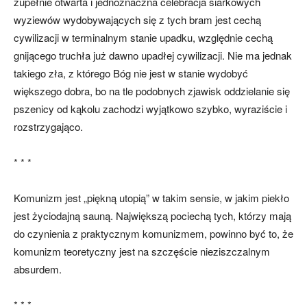
zupełnie otwarta i jednoznaczna celebracja siarkowych
wyziewów wydobywających się z tych bram jest cechą
cywilizacji w terminalnym stanie upadku, względnie cechą
gnijącego truchła już dawno upadłej cywilizacji. Nie ma jednak
takiego zła, z którego Bóg nie jest w stanie wydobyć
większego dobra, bo na tle podobnych zjawisk oddzielanie się
pszenicy od kąkolu zachodzi wyjątkowo szybko, wyraziście i
rozstrzygająco.
* * *
Komunizm jest „piękną utopią” w takim sensie, w jakim piekło
jest życiodajną sauną. Największą pociechą tych, którzy mają
do czynienia z praktycznym komunizmem, powinno być to, że
komunizm teoretyczny jest na szczęście nieziszczalnym
absurdem.
* * *