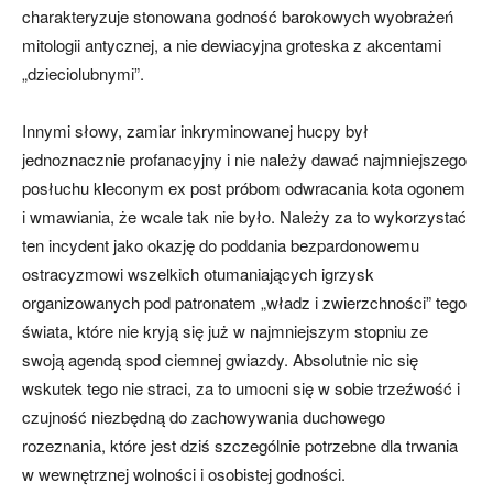
charakteryzuje stonowana godność barokowych wyobrażeń
mitologii antycznej, a nie dewiacyjna groteska z akcentami
„dzieciolubnymi”.
Innymi słowy, zamiar inkryminowanej hucpy był
jednoznacznie profanacyjny i nie należy dawać najmniejszego
posłuchu kleconym ex post próbom odwracania kota ogonem
i wmawiania, że wcale tak nie było. Należy za to wykorzystać
ten incydent jako okazję do poddania bezpardonowemu
ostracyzmowi wszelkich otumaniających igrzysk
organizowanych pod patronatem „władz i zwierzchności” tego
świata, które nie kryją się już w najmniejszym stopniu ze
swoją agendą spod ciemnej gwiazdy. Absolutnie nic się
wskutek tego nie straci, za to umocni się w sobie trzeźwość i
czujność niezbędną do zachowywania duchowego
rozeznania, które jest dziś szczególnie potrzebne dla trwania
w wewnętrznej wolności i osobistej godności.