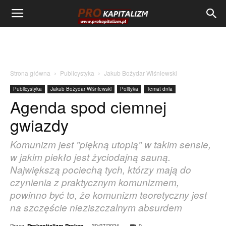
Strona główna
Publicystyka
Jakub Bożydar Wiśniewski
Publicystyka
Jakub Bożydar Wiśniewski
Polityka
Temat dnia
Agenda spod ciemnej
gwiazdy
Komunizm jest "piękną utopią" w takim sensie,
w jakim piekło jest życiodajną sauną.
Największą pociechą tych, którzy mają do
czynienia z praktycznym komunizmem,
powinno być to, że komunizm teoretyczny jest
na szczęście nieziszczalnym absurdem
Przez
-
30/07/2024
0
Prokapitalizm Prokap