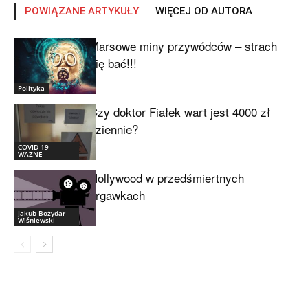
POWIĄZANE ARTYKUŁY
WIĘCEJ OD AUTORA
Marsowe miny przywódców – strach
się bać!!!
Polityka
Czy doktor Fiałek wart jest 4000 zł
dziennie?
COVID-19 -
WAŻNE
Hollywood w przedśmiertnych
drgawkach
Jakub Bożydar
Wiśniewski