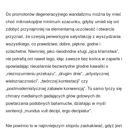
Do promotorów degeneracyjnego wandalizmu można by mieć
choć mikroskopijne minimum szacunku, gdyby umieli się oni
zdobyć przynajmniej na elementarną uczciwość i otwarcie
przyznać, że czerpią perwersyjna satysfakcję z wyszydzania
wszystkiego, co prawdziwe, dobre, piękne, godne i
szlachetne. Niemniej, jako nieodrodne sługi „ojca kłamstwa”,
nie potrafią oni nawet tego, idąc zawsze bez końca w zaparte i
opowiadając nieustannie bezwstydne głodne kawałki o
„niezrozumieniu przekazu”, „drugim dnie”, „artystycznej
wieloznaczności”, „twórczej kontestacji” czy
„postmodernistycznej zabawie konwencją”. To samo tyczy się
chmary medialnych gadających głów gotowych do
powtarzania podobnych bałamuctw, działając w myśl
sentencji „mundus vult decipi, ergo decipiatur”.
Nie powinno to w najmniejszym stopniu zaskakiwać, gdyż jest