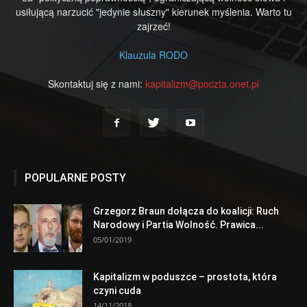
usiłującą narzucić "jedynie słuszny" kierunek myślenia. Warto tu
zajrzeć!
Klauzula RODO
Skontaktuj się z nami:
kapitalizm@poczta.onet.pl
POPULARNE POSTY
Grzegorz Braun dołącza do koalicji: Ruch
Narodowy i Partia Wolność. Prawica...
05/01/2019
Kapitalizm w poduszce – prostota, która
czyni cuda
14/11/2018