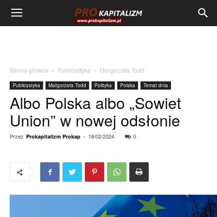
Strona główna
Publicystyka
Małgorzata Todd
Publicystyka
Małgorzata Todd
Polityka
Polska
Temat dnia
Albo Polska albo „Sowiet
Union” w nowej odsłonie
Przez
-
18/02/2024
0
Prokapitalizm Prokap