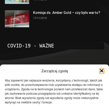
Komisja ds. Amber Gold – czy było warto?
17/11/2018
COVID-19 - WAŻNE
POPULARNE KATEGORIE
Zarządzaj zgodą
Temat dnia
4601
Aby zapewnić jak najlepsze wrażenia, korzystamy z technologii, takich jak
pliki cookie, do przechowywania i/lub uzyskiwania dostępu do informacji o
Publicystyka
4363
urządzeniu. Zgoda na te technologie pozwoli nam przetwarzać dane, takie
jak zachowanie podczas przeglądania lub unikalne identyfikatory na tej
Polityka
3639
stronie. Brak wyrażenia zgody lub wycofanie zgody może niekorzystnie
Polska
3462
wpłynąć na niektóre cechy i funkcje.