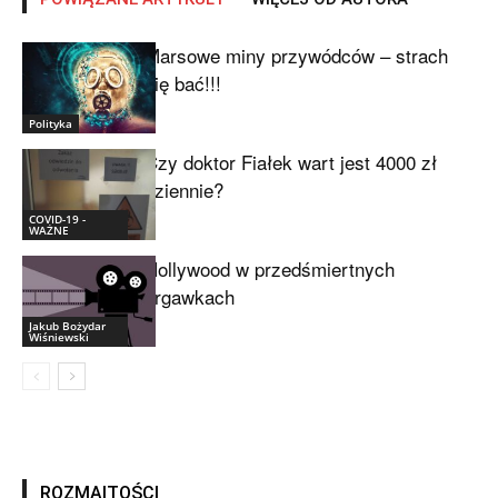
Marsowe miny przywódców – strach
się bać!!!
Polityka
Czy doktor Fiałek wart jest 4000 zł
dziennie?
COVID-19 -
WAŻNE
Hollywood w przedśmiertnych
drgawkach
Jakub Bożydar
Wiśniewski
ROZMAITOŚCI