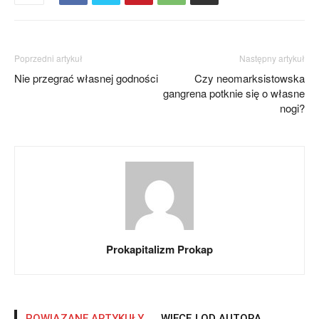
Poprzedni artykuł
Następny artykuł
Nie przegrać własnej godności
Czy neomarksistowska
gangrena potknie się o własne
nogi?
Prokapitalizm Prokap
POWIĄZANE ARTYKUŁY
WIĘCEJ OD AUTORA