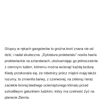
Głupcy w rękach gangsterów to groźna broń znana nie od
dziś, i nadal skuteczna. „Dyktatura proletariatu” nosiła hasła
proletariackie na sztandarach, utożsamiając go jednocześnie
z ciemnym ludem, któremu można wcisnąć każdą bzdurę.
Kiedy przekonała się, że robotnicy prócz mięśni mają także
rozumy, to zmieniła barwy, z czerwonej, na zieloną i teraz
zaciekle bronią biednego uciemiężonego klimatu przed
szkodliwym gatunkiem ludzkim, który ma czelność żyć na
planecie Ziemia.