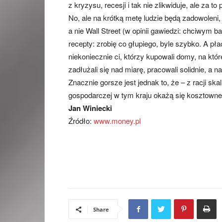
z kryzysu, recesji i tak nie zlikwiduje, ale za to 
No, ale na krótką metę ludzie będą zadowoleni
a nie Wall Street (w opinii gawiedzi: chciwym 
recepty: zrobię co głupiego, byle szybko. A płac
niekoniecznie ci, którzy kupowali domy, na które
zadłużali się nad miarę, pracowali solidnie, a 
Znacznie gorsze jest jednak to, że – z racji sk
gospodarczej w tym kraju okażą się kosztowne 
Jan Winiecki
Źródło:
www.money.pl
Share