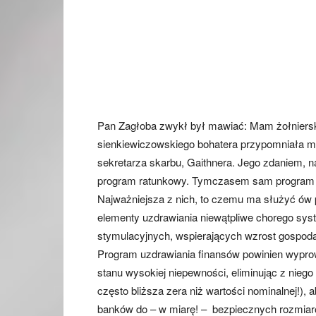
Pan Zagłoba zwykł był mawiać: Mam żołniersk
sienkiewiczowskiego bohatera przypomniała m
sekretarza skarbu, Gaithnera. Jego zdaniem, n
program ratunkowy. Tymczasem sam program bu
Najważniejsza z nich, to czemu ma służyć ów
elementy uzdrawiania niewątpliwe chorego sys
stymulacyjnych, wspierających wzrost gospoda
Program uzdrawiania finansów powinien wypro
stanu wysokiej niepewności, eliminując z niego
często bliższa zera niż wartości nominalnej!),
banków do – w miarę! – bezpiecznych rozmiar