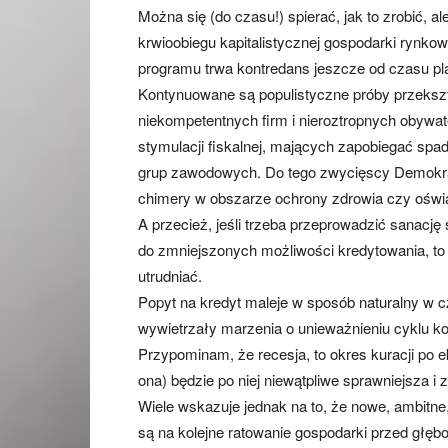
Można się (do czasu!) spierać, jak to zrobić, 
krwioobiegu kapitalistycznej gospodarki rynko
programu trwa kontredans jeszcze od czasu pla
Kontynuowane są populistyczne próby przeksz
niekompetentnych firm i nieroztropnych obywat
stymulacji fiskalnej, mających zapobiegać spa
grup zawodowych. Do tego zwycięscy Demokraci
chimery w obszarze ochrony zdrowia czy oświa
A przecież, jeśli trzeba przeprowadzić sanacj
do zmniejszonych możliwości kredytowania, to 
utrudniać.
Popyt na kredyt maleje w sposób naturalny w cza
wywietrzały marzenia o unieważnieniu cyklu ko
Przypominam, że recesja, to okres kuracji po 
ona) będzie po niej niewątpliwe sprawniejsza i
Wiele wskazuje jednak na to, że nowe, ambitn
są na kolejne ratowanie gospodarki przed głęb