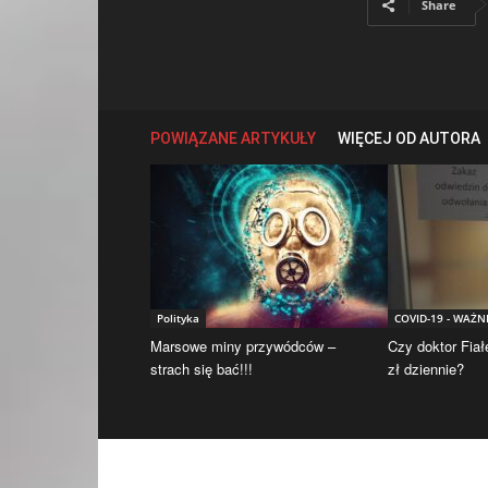
Share
POWIĄZANE ARTYKUŁY
WIĘCEJ OD AUTORA
Polityka
COVID-19 - WAŻN
Marsowe miny przywódców –
Czy doktor Fiał
strach się bać!!!
zł dziennie?