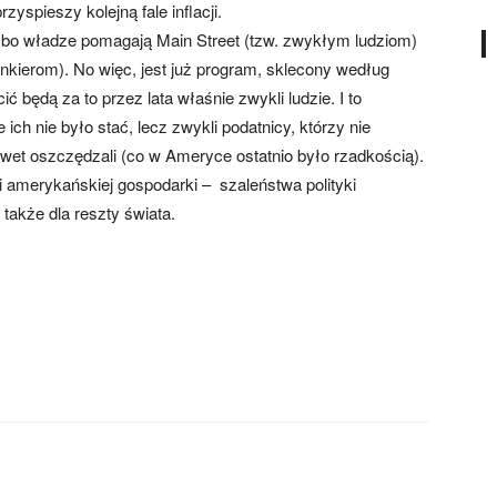
przyspieszy kolejną fale inflacji.
, bo władze pomagają Main Street (tzw. zwykłym ludziom)
bankierom). No więc, jest już program, sklecony według
ić będą za to przez lata właśnie zwykli ludzie. I to
 ich nie było stać, lecz zwykli podatnicy, którzy nie
nawet oszczędzali (co w Ameryce ostatnio było rzadkością).
ali amerykańskiej gospodarki – szaleństwa polityki
także dla reszty świata.