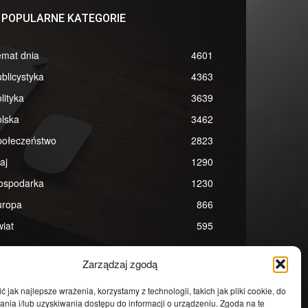
POPULARNE KATEGORIE
emat dnia
4601
blicystyka
4363
lityka
3639
lska
3462
połeczeństwo
2823
aj
1290
ospodarka
1230
uropa
866
iat
595
Zarządzaj zgodą
 jak najlepsze wrażenia, korzystamy z technologii, takich jak pliki cookie, do
ia i/lub uzyskiwania dostępu do informacji o urządzeniu. Zgoda na te