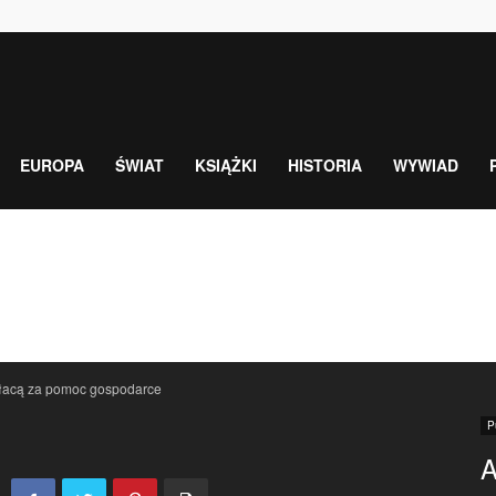
EUROPA
ŚWIAT
KSIĄŻKI
HISTORIA
WYWIAD
łacą za pomoc gospodarce
P
A