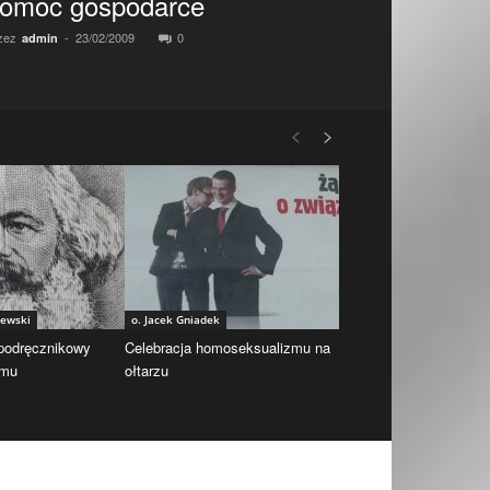
omoc gospodarce
zez
-
23/02/2009
0
admin
iewski
o. Jacek Gniadek
 podręcznikowy
Celebracja homoseksualizmu na
zmu
ołtarzu