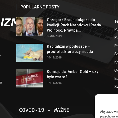
POPULARNE POSTY
Grzegorz Braun dołącza do
T
koalicji: Ruch Narodowy i Partia
Pu
Wolność. Prawica...
05/01/2019
Po
Po
Kapitalizm w poduszce –
prostota, która czyni cuda
S
,
14/11/2018
Kr
G
Komisja ds. Amber Gold – czy
było warto?
E
 w
17/11/2018
Św
COVID-19 - WAŻNE
Aby zapewnić
przechowywan