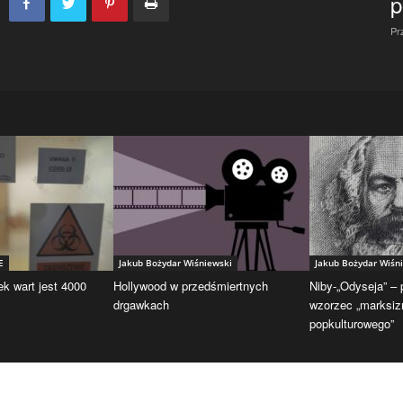
p
Pr
E
Jakub Bożydar Wiśniewski
Jakub Bożydar Wiśn
ek wart jest 4000
Hollywood w przedśmiertnych
Niby-„Odyseja” –
drgawkach
wzorzec „marksi
popkulturowego”