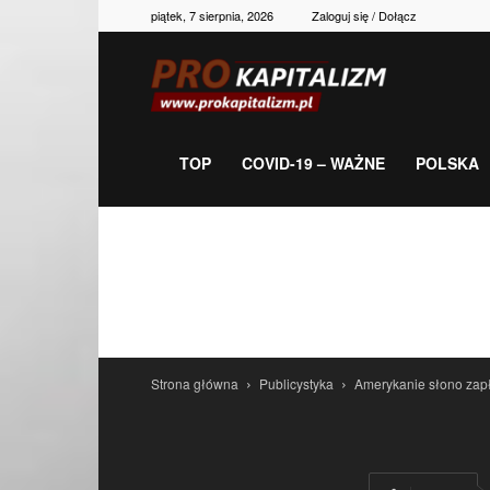
piątek, 7 sierpnia, 2026
Zaloguj się / Dołącz
Prokapitalizm,
gospodarka,
TOP
COVID-19 – WAŻNE
POLSKA
polityka,
historia,
Strona główna
Publicystyka
Amerykanie słono zap
newsy