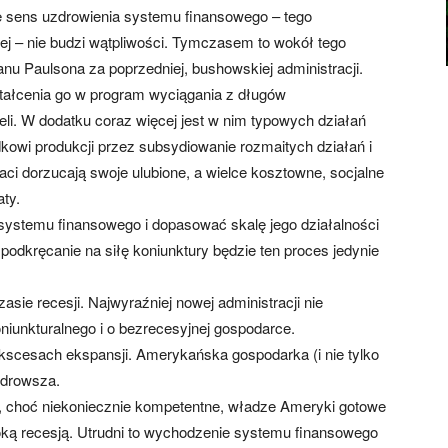
ale sens uzdrowienia systemu finansowego – tego
wej – nie budzi wątpliwości. Tymczasem to wokół tego
nu Paulsona za poprzedniej, bushowskiej administracji.
tałcenia go w program wyciągania z długów
eli. W dodatku coraz więcej jest w nim typowych działań
dkowi produkcji przez subsydiowanie rozmaitych działań i
 dorzucają swoje ulubione, a wielce kosztowne, socjalne
ty.
ę systemu finansowego i dopasować skalę jego działalności
podkręcanie na siłę koniunktury będzie ten proces jedynie
sie recesji. Najwyraźniej nowej administracji nie
niunkturalnego i o bezrecesyjnej gospodarce.
ekscesach ekspansji. Amerykańska gospodarka (i nie tylko
 zdrowsza.
e, choć niekoniecznie kompetentne, władze Ameryki gotowe
oką recesją. Utrudni to wychodzenie systemu finansowego