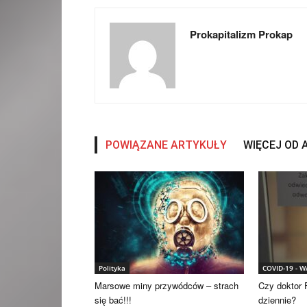
Prokapitalizm Prokap
POWIĄZANE ARTYKUŁY
WIĘCEJ OD
Polityka
COVID-19 - 
Marsowe miny przywódców – strach
Czy doktor F
się bać!!!
dziennie?