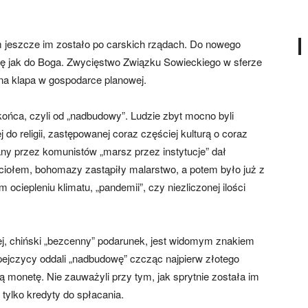
am jeszcze im zostało po carskich rządach. Do nowego
i się jak do Boga. Zwycięstwo Związku Sowieckiego w sferze
alna klapa w gospodarce planowej.
ońca, czyli od „nadbudowy”. Ludzie zbyt mocno byli
 do religii, zastępowanej coraz częściej kulturą o coraz
cany przez komunistów „marsz przez instytucje” dał
ciołem, bohomazy zastąpiły malarstwo, a potem było już z
 ociepleniu klimatu, „pandemii”, czy niezliczonej ilości
ej, chiński „bezcenny” podarunek, jest widomym znakiem
jczycy oddali „nadbudowę” czcząc najpierw złotego
rą monetę. Nie zauważyli przy tym, jak sprytnie została im
ż tylko kredyty do spłacania.