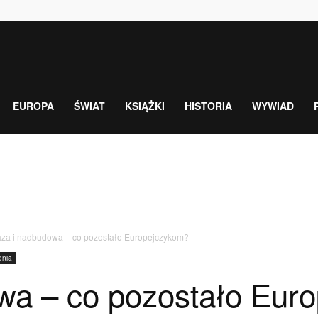
EUROPA
ŚWIAT
KSIĄŻKI
HISTORIA
WYWIAD
za i nadbudowa – co pozostało Europejczykom?
dnia
wa – co pozostało Eur