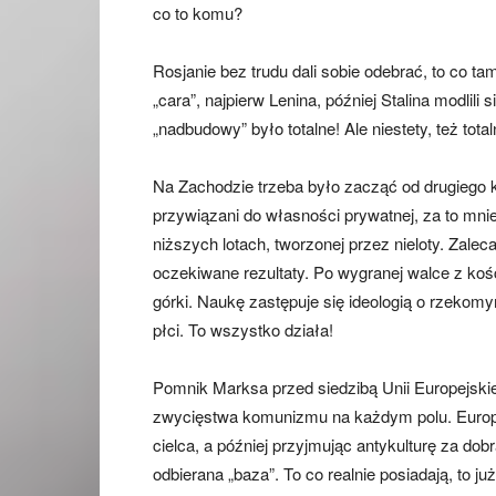
co to komu?
Rosjanie bez trudu dali sobie odebrać, to co t
„cara”, najpierw Lenina, później Stalina modlil
„nadbudowy” było totalne! Ale niestety, też tot
Na Zachodzie trzeba było zacząć od drugiego k
przywiązani do własności prywatnej, za to mniej
niższych lotach, tworzonej przez nieloty. Zale
oczekiwane rezultaty. Po wygranej walce z koś
górki. Naukę zastępuje się ideologią o rzekomym
płci. To wszystko działa!
Pomnik Marksa przed siedzibą Unii Europejski
zwycięstwa komunizmu na każdym polu. Europe
cielca, a później przyjmując antykulturę za dob
odbierana „baza”. To co realnie posiadają, to ju