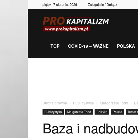
piątek, 7 sierpnia, 2026
Zaloguj się / Dołącz
Prokapitalizm,
gospodarka,
TOP
COVID-19 – WAŻNE
POLSKA
polityka,
historia,
Strona główna
Publicystyka
Małgorzata Todd
Ba
Publicystyka
Małgorzata Todd
Polityka
Polska
Temat 
newsy
Baza i nadbudo