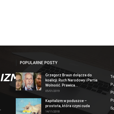
POPULARNE POSTY
Grzegorz Braun dołącza do
T
koalicji: Ruch Narodowy i Partia
Pu
Wolność. Prawica...
05/01/2019
Po
Po
Kapitalizm w poduszce –
prostota, która czyni cuda
S
,
14/11/2018