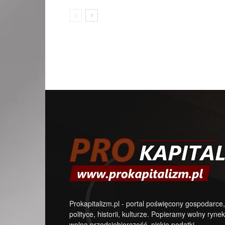
Prokapitalizm.pl - portal poświęcony gospodarce,
polityce, historii, kulturze. Popieramy wolny rynek
wolną przedsiębiorczość, niskie podatki.