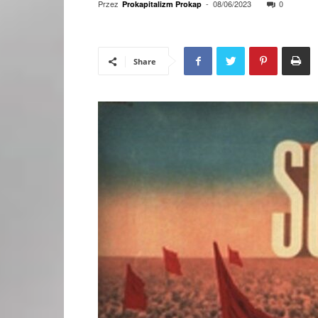
Przez
-
08/06/2023
0
Prokapitalizm Prokap
Share