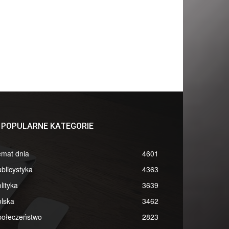
POPULARNE KATEGORIE
emat dnia
4601
blicystyka
4363
lityka
3639
lska
3462
połeczeństwo
2823