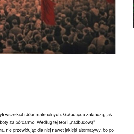
yli wszelkich dóbr materialnych. Gołodupce zatańczą, jak
boty za półdarmo. Według tej teorii „nadbudową”
, nie przewidując dla niej nawet jakiejś alternatywy, bo po