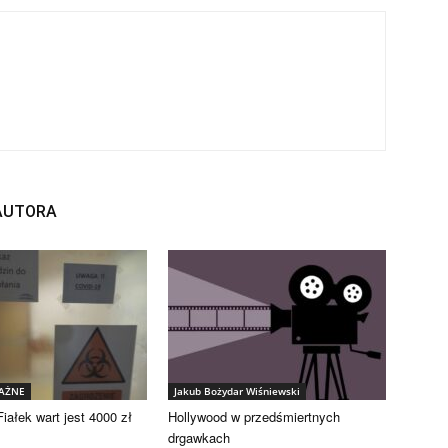
 AUTORA
WAŻNE
Jakub Bożydar Wiśniewski
iałek wart jest 4000 zł
Hollywood w przedśmiertnych
drgawkach