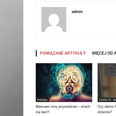
admin
POWIĄZANE ARTYKUŁY
WIĘCEJ OD
Polityka
COVID-19 - 
Marsowe miny przywódców – strach
Czy doktor F
się bać!!!
dziennie?