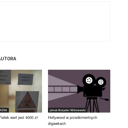
 AUTORA
WAŻNE
Jakub Bożydar Wiśniewski
iałek wart jest 4000 zł
Hollywood w przedśmiertnych
drgawkach