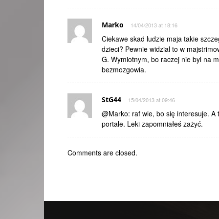
Marko
14/04/2013 at 18:16
Ciekawe skad ludzie maja takie szczeg
dzieci? Pewnie widzial to w majstrimow
G. Wymiotnym, bo raczej nie byl na mi
bezmozgowia.
StG44
15/04/2013 at 09:46
@Marko: raf wie, bo się interesuje. A 
portale. Leki zapomniałeś zażyć.
Comments are closed.