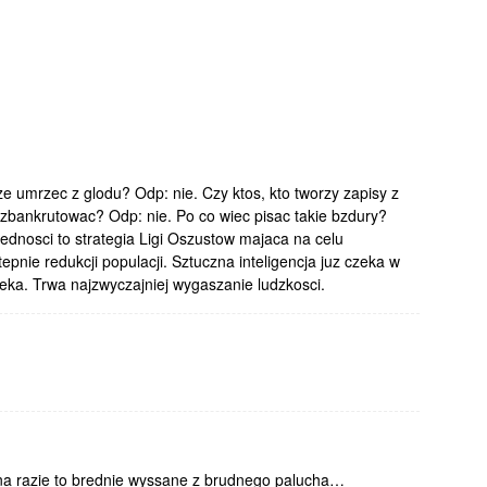
e umrzec z glodu? Odp: nie. Czy ktos, kto tworzy zapisy z
zbankrutowac? Odp: nie. Po co wiec pisac takie bzdury?
ednosci to strategia Ligi Oszustow majaca na celu
pnie redukcji populacji. Sztuczna inteligencja juz czeka w
ieka. Trwa najzwyczajniej wygaszanie ludzkosci.
k na razie to brednie wyssane z brudnego palucha…