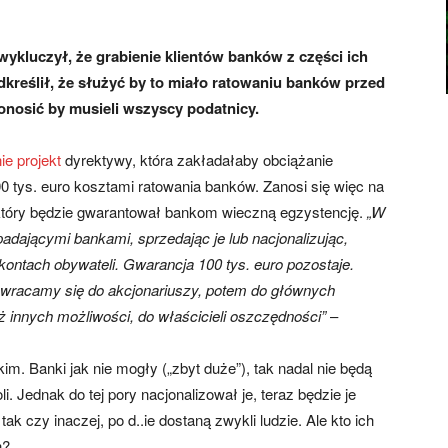
wykluczył, że grabienie klientów banków z części ich
kreślił, że służyć by to miało ratowaniu banków przed
nosić by musieli wszyscy podatnicy.
e projekt
dyrektywy, która zakładałaby obciążanie
 tys. euro kosztami ratowania banków. Zanosi się więc na
 który będzie gwarantował bankom wieczną egzystencję.
„W
adającymi bankami, sprzedając je lub nacjonalizując,
ontach obywateli. Gwarancja 100 tys. euro pozostaje.
zwracamy się do akcjonariuszy, potem do głównych
ż innych możliwości, do właścicieli oszczędności”
–
 Banki jak nie mogły („zbyt duże”), tak nadal nie będą
. Jednak do tej pory nacjonalizował je, teraz będzie je
k czy inaczej, po d..ie dostaną zwykli ludzie. Ale kto ich
h?