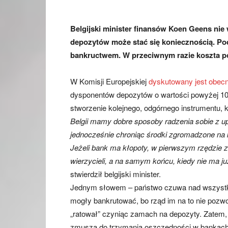
Belgijski minister finansów Koen Geens nie 
depozytów może stać się koniecznością. Pod
bankructwem. W przeciwnym razie koszta po
W Komisji Europejskiej
dyskutowany jest obecni
dysponentów depozytów o wartości powyżej 100
stworzenie kolejnego, odgórnego instrumentu,
Belgii mamy dobre sposoby radzenia sobie z up
jednocześnie chroniąc środki zgromadzone na k
Jeżeli bank ma kłopoty, w pierwszym rzędzie 
wierzycieli, a na samym końcu, kiedy nie ma ju
stwierdził belgijski minister.
Jednym słowem – państwo czuwa nad wszystkim.
mogły bankrutować, bo rząd im na to nie pozwoli
„ratował” czyniąc zamach na depozyty. Zatem, ta
zmusza do trzymania oszczędności w bankac