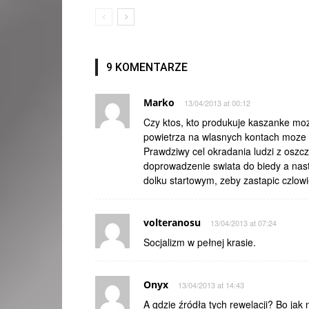
9 KOMENTARZE
Marko
13/04/2013 at 00:12
Czy ktos, kto produkuje kaszanke moz
powietrza na wlasnych kontach moze 
Prawdziwy cel okradania ludzi z oszcz
doprowadzenie swiata do biedy a naste
dolku startowym, zeby zastapic czlow
volteranosu
13/04/2013 at 07:24
Socjalizm w pełnej krasie.
Onyx
13/04/2013 at 14:43
A gdzie źródła tych rewelacji? Bo ja