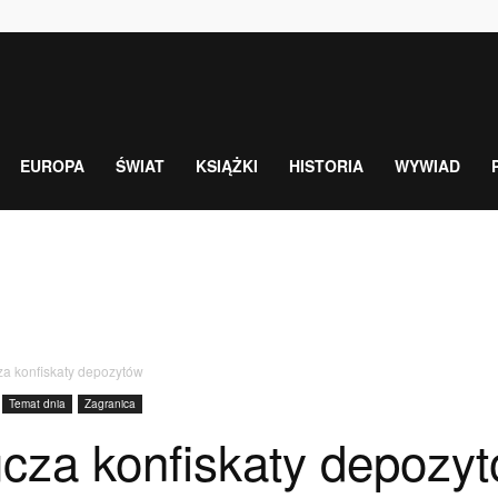
EUROPA
ŚWIAT
KSIĄŻKI
HISTORIA
WYWIAD
za konfiskaty depozytów
Temat dnia
Zagranica
ucza konfiskaty depozy