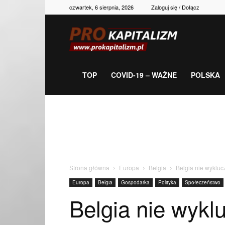
czwartek, 6 sierpnia, 2026
Zaloguj się / Dołącz
Prokapitalizm,
gospodarka,
TOP
COVID-19 – WAŻNE
POLSKA
polityka,
historia,
Strona główna
Europa
Belgia
Belgia nie wykluc
Europa
Belgia
Gospodarka
Polityka
Społeczeństwo
newsy
Belgia nie wykl