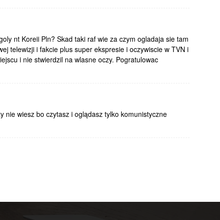
oly nt Koreii Pln? Skad taki raf wie za czym ogladaja sie tam
ej telewizji i fakcie plus super ekspresie i oczywiscie w TVN i
ejscu i nie stwierdzil na wlasne oczy. Pogratulowac
ty nie wiesz bo czytasz i oglądasz tylko komunistyczne