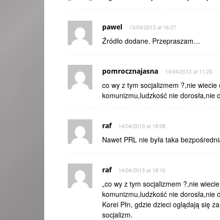
pawel
13/04/2013 at 16:07
Źródło dodane. Przepraszam…
pomrocznajasna
14/04/2013 at 11:23
co wy z tym socjalizmem ?,nie wiecie 
komunizmu,ludzkość nie dorosła,nie do
raf
14/04/2013 at 18:08
Nawet PRL nie była taka bezpośredn
raf
14/04/2013 at 18:10
„co wy z tym socjalizmem ?,nie wiecie
komunizmu,ludzkość nie dorosła,nie do
Korei Płn, gdzie dzieci oglądają się z
socjalizm.