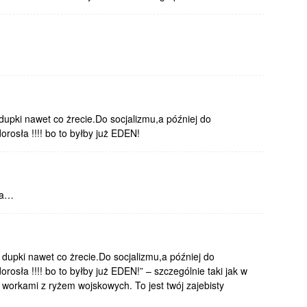
dupki nawet co żrecie.Do socjalizmu,a później do
rosła !!!! bo to byłby już EDEN!
ia…
 dupki nawet co żrecie.Do socjalizmu,a później do
rosła !!!! bo to byłby już EDEN!” – szczególnie taki jak w
a workami z ryżem wojskowych. To jest twój zajebisty