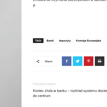
P
TAGI
Banki
depozyty
Komisja Europejska
Share
Poprzedni artykuł
Koniec złota w banku – rozkład systemu docie
do centrum