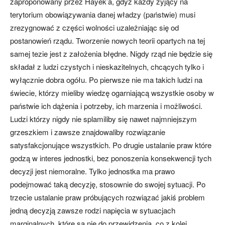
zaproponowany przez Hayek’a, gdyż każdy żyjący na
terytorium obowiązywania danej władzy (państwie) musi
zrezygnować z części wolności uzależniając się od
postanowień rządu. Tworzenie nowych teorii opartych na tej
samej tezie jest z założenia błędne. Nigdy rząd nie będzie się
składał z ludzi czystych i nieskazitelnych, chcących tylko i
wyłącznie dobra ogółu. Po pierwsze nie ma takich ludzi na
świecie, którzy mieliby wiedzę ogarniającą wszystkie osoby w
państwie ich dążenia i potrzeby, ich marzenia i możliwości.
Ludzi którzy nigdy nie splamiliby się nawet najmniejszym
grzeszkiem i zawsze znajdowaliby rozwiązanie
satysfakcjonujące wszystkich. Po drugie ustalanie praw które
godzą w interes jednostki, bez ponoszenia konsekwencji tych
decyzji jest niemoralne. Tylko jednostka ma prawo
podejmować taką decyzję, stosownie do swojej sytuacji. Po
trzecie ustalanie praw próbujących rozwiązać jakiś problem
jedną decyzją zawsze rodzi napięcia w sytuacjach
marginalnych, które są nie do przewidzenia, co z kolei