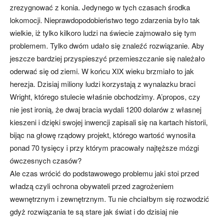
zrezygnować z konia. Jedynego w tych czasach środka
lokomocji. Nieprawdopodobieństwo tego zdarzenia było tak
wielkie, iż tylko kilkoro ludzi na świecie zajmowało się tym
problemem. Tylko dwóm udało się znaleźć rozwiązanie. Aby
jeszcze bardziej przyspieszyć przemieszczanie się należało
oderwać się od ziemi. W końcu XIX wieku brzmiało to jak
herezja. Dzisiaj miliony ludzi korzystają z wynalazku braci
Wright, którego stulecie właśnie obchodzimy. A’propos, czy
nie jest ironią, że dwaj bracia wydali 1200 dolarów z własnej
kieszeni i dzięki swojej inwencji zapisali się na kartach historii,
bijąc na głowę rządowy projekt, którego wartość wynosiła
ponad 70 tysięcy i przy którym pracowały najtęższe mózgi
ówczesnych czasów?
Ale czas wrócić do podstawowego problemu jaki stoi przed
władzą czyli ochrona obywateli przed zagrożeniem
wewnętrznym i zewnętrznym. Tu nie chciałbym się rozwodzić
gdyż rozwiązania te są stare jak świat i do dzisiaj nie