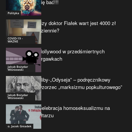
się bać!!!
Polityka
Czy doktor Fiałek wart jest 4000 zł
dziennie?
COVID-19 -
WAŻNE
Hollywood w przedśmiertnych
drgawkach
Jakub Bożydar
Wiśniewski
Niby-„Odyseja” – podręcznikowy
wzorzec „marksizmu popkulturowego”
Jakub Bożydar
Wiśniewski
Celebracja homoseksualizmu na
ołtarzu
o. Jacek Gniadek