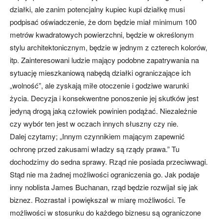
działki, ale zanim potencjalny kupiec kupi działkę musi
podpisać oświadczenie, że dom będzie miał minimum 100
metrów kwadratowych powierzchni, będzie w określonym
stylu architektonicznym, będzie w jednym z czterech kolorów,
itp. Zainteresowani ludzie mający podobne zapatrywania na
sytuację mieszkaniową nabędą działki ograniczające ich
„wolność”, ale zyskają miłe otoczenie i godziwe warunki
życia. Decyzja i konsekwentne ponoszenie jej skutków jest
jedyną drogą jaką człowiek powinien podążać. Niezależnie
czy wybór ten jest w oczach innych słuszny czy nie.
Dalej czytamy; „Innym czynnikiem mającym zapewnić
ochronę przed zakusami władzy są rządy prawa.” Tu
dochodzimy do sedna sprawy. Rząd nie posiada przeciwwagi.
Stąd nie ma żadnej możliwości ograniczenia go. Jak podaje
inny noblista James Buchanan, rząd będzie rozwijał się jak
biznez. Rozrastał i powiększał w miarę możliwości. Te
możliwości w stosunku do każdego biznesu są ograniczone