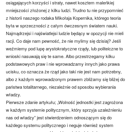
osiągających korzyści i straty, nawet kosztem maleńkiej
mniejszości złożonej z kilku ludzi. Trudno tu nie przypomnieć
z historii naszego rodaka Mikołaja Kopernika, którego teoria
była w sprzeczności z całym ówczesnym światem nauki.
Najmądrzejsi i najświatlejsi ludzie będący w opozycji nie mieli
racji. Co daje nam pewność, że nie mylimy się dzisiaj? Jeśli
weźmiemy pod lupę arystokratyczne rządy, lub politeiczne to
wnioski nasuwają się te same. Albo przestrzegamy kilku
podstawowych praw i nie wprowadzamy innych jako prawa
ucisku, co oznacza że rząd jako taki nie jest nam potrzebny,
albo z każdym wprowadzonym prawem zbliżamy się bliżej do
państwa totalitarnego, niezależnie od sposobu wybierania
władzy.
Pierwsze zdanie artykułu; „Wolność jednostki jest zagrożona
w każdym systemie politycznym, który sprzyja uzależnieniu
nas od władzy” jest stwierdzeniem odnoszącym się do
każdego systemu politycznego i neguje również system