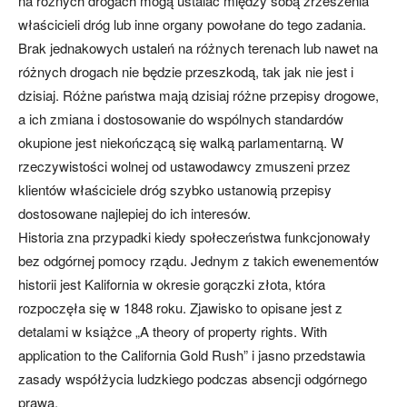
na różnych drogach mogą ustalać między sobą zrzeszenia
właścicieli dróg lub inne organy powołane do tego zadania.
Brak jednakowych ustaleń na różnych terenach lub nawet na
różnych drogach nie będzie przeszkodą, tak jak nie jest i
dzisiaj. Różne państwa mają dzisiaj różne przepisy drogowe,
a ich zmiana i dostosowanie do wspólnych standardów
okupione jest niekończącą się walką parlamentarną. W
rzeczywistości wolnej od ustawodawcy zmuszeni przez
klientów właściciele dróg szybko ustanowią przepisy
dostosowane najlepiej do ich interesów.
Historia zna przypadki kiedy społeczeństwa funkcjonowały
bez odgórnej pomocy rządu. Jednym z takich ewenementów
historii jest Kalifornia w okresie gorączki złota, która
rozpoczęła się w 1848 roku. Zjawisko to opisane jest z
detalami w książce „A theory of property rights. With
application to the California Gold Rush” i jasno przedstawia
zasady współżycia ludzkiego podczas absencji odgórnego
prawa.