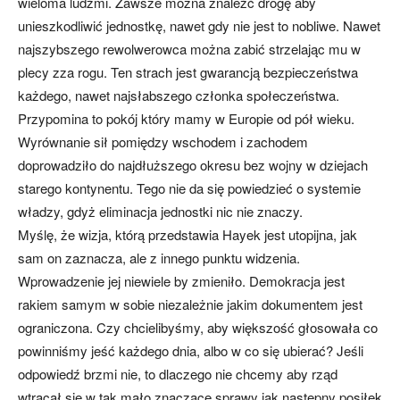
wieloma ludźmi. Zawsze można znaleźć drogę aby
unieszkodliwić jednostkę, nawet gdy nie jest to nobliwe. Nawet
najszybszego rewolwerowca można zabić strzelając mu w
plecy zza rogu. Ten strach jest gwarancją bezpieczeństwa
każdego, nawet najsłabszego członka społeczeństwa.
Przypomina to pokój który mamy w Europie od pół wieku.
Wyrównanie sił pomiędzy wschodem i zachodem
doprowadziło do najdłuższego okresu bez wojny w dziejach
starego kontynentu. Tego nie da się powiedzieć o systemie
władzy, gdyż eliminacja jednostki nic nie znaczy.
Myślę, że wizja, którą przedstawia Hayek jest utopijna, jak
sam on zaznacza, ale z innego punktu widzenia.
Wprowadzenie jej niewiele by zmieniło. Demokracja jest
rakiem samym w sobie niezależnie jakim dokumentem jest
ograniczona. Czy chcielibyśmy, aby większość głosowała co
powinniśmy jeść każdego dnia, albo w co się ubierać? Jeśli
odpowiedź brzmi nie, to dlaczego nie chcemy aby rząd
wtrącał się w tak mało znaczące sprawy jak następny posiłek