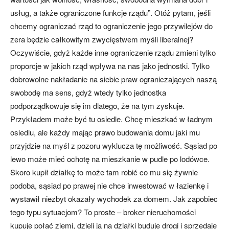
usług, a także ograniczone funkcje rządu”. Otóż pytam, jeśli
chcemy ograniczać rząd to ograniczenie jego przywilejów do
zera będzie całkowitym zwycięstwem myśli liberalnej?
Oczywiście, gdyż każde inne ograniczenie rządu zmieni tylko
proporcje w jakich rząd wpływa na nas jako jednostki. Tylko
dobrowolne nakładanie na siebie praw ograniczających naszą
swobodę ma sens, gdyż wtedy tylko jednostka
podporządkowuje się im dlatego, że na tym zyskuje.
Przykładem może być tu osiedle. Chcę mieszkać w ładnym
osiedlu, ale każdy mając prawo budowania domu jaki mu
przyjdzie na myśl z pozoru wyklucza tę możliwość. Sąsiad po
lewo może mieć ochotę na mieszkanie w pudle po lodówce.
Skoro kupił działkę to może tam robić co mu się żywnie
podoba, sąsiad po prawej nie chce inwestować w łazienkę i
wystawił niezbyt okazały wychodek za domem. Jak zapobiec
tego typu sytuacjom? To proste – broker nieruchomości
kupuje połać ziemi, dzieli ją na działki buduje drogi i sprzedaje