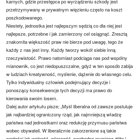
karnych, gdzie przestępca po wyrządzeniu szkody jest
przetrzymywany w prywatnym więzieniu często na koszt
poszkodowanego.
Niestety, jednostka jest najlepszym sędzią co dla niej jest
najlepsze, potrzebne i jak zamierzony cel osiągnąć. Zresztą
znakomita większość praw nie bierze pod uwagę, tego że
każdy z nas jest inny. Każdy tworzy wokół siebie inną
rzeczywistość. Prawo natomiast podciąga nas pod wspólny
mianownik, co jest niedopuszczalne, gdyż w ten sposób zabija
w ludziach kreatywność, myślenie, dążenie do własnego celu.
Tylko indywidualny człowiek podejmujący decyzje i
ponoszący konsekwencje tych decyzji ma prawo do
kierowania swoim losem.
Dalej autor artykułu pisze; „Myśl liberalna od zawsze postuluje
jak najbardziej ograniczony rząd, jak najmniejszą władzę
państwa nad jednostkami oraz redukcję przymusu państwa
wobec obywateli. W liberalizmie zakorzenione są takie
wartości jak wolność, własność, swobodna wymiana dóbr i