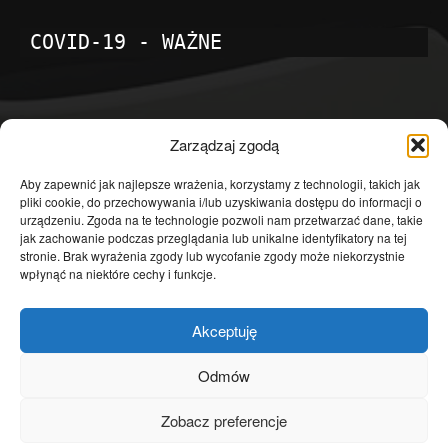
COVID-19 - WAŻNE
POPULARNE KATEGORIE
Zarządzaj zgodą
Temat dnia
4601
Aby zapewnić jak najlepsze wrażenia, korzystamy z technologii, takich jak
pliki cookie, do przechowywania i/lub uzyskiwania dostępu do informacji o
Publicystyka
4363
urządzeniu. Zgoda na te technologie pozwoli nam przetwarzać dane, takie
jak zachowanie podczas przeglądania lub unikalne identyfikatory na tej
Polityka
3639
stronie. Brak wyrażenia zgody lub wycofanie zgody może niekorzystnie
Polska
3462
wpłynąć na niektóre cechy i funkcje.
Społeczeństwo
2823
Akceptuję
Kraj
1290
Gospodarka
1230
Odmów
Europa
866
Zobacz preferencje
Świat
595