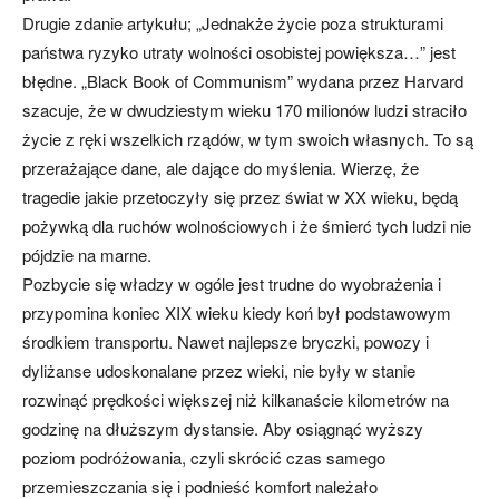
Drugie zdanie artykułu; „Jednakże życie poza strukturami
państwa ryzyko utraty wolności osobistej powiększa…” jest
błędne. „Black Book of Communism” wydana przez Harvard
szacuje, że w dwudziestym wieku 170 milionów ludzi straciło
życie z ręki wszelkich rządów, w tym swoich własnych. To są
przerażające dane, ale dające do myślenia. Wierzę, że
tragedie jakie przetoczyły się przez świat w XX wieku, będą
pożywką dla ruchów wolnościowych i że śmierć tych ludzi nie
pójdzie na marne.
Pozbycie się władzy w ogóle jest trudne do wyobrażenia i
przypomina koniec XIX wieku kiedy koń był podstawowym
środkiem transportu. Nawet najlepsze bryczki, powozy i
dyliżanse udoskonalane przez wieki, nie były w stanie
rozwinąć prędkości większej niż kilkanaście kilometrów na
godzinę na dłuższym dystansie. Aby osiągnąć wyższy
poziom podróżowania, czyli skrócić czas samego
przemieszczania się i podnieść komfort należało