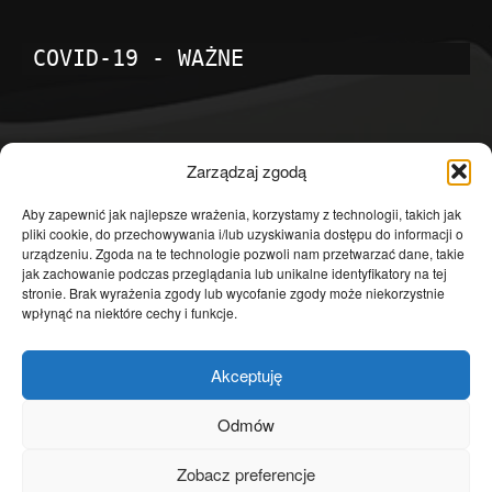
COVID-19 - WAŻNE
POPULARNE KATEGORIE
Zarządzaj zgodą
Temat dnia
4601
Aby zapewnić jak najlepsze wrażenia, korzystamy z technologii, takich jak
pliki cookie, do przechowywania i/lub uzyskiwania dostępu do informacji o
Publicystyka
4363
urządzeniu. Zgoda na te technologie pozwoli nam przetwarzać dane, takie
jak zachowanie podczas przeglądania lub unikalne identyfikatory na tej
Polityka
3639
stronie. Brak wyrażenia zgody lub wycofanie zgody może niekorzystnie
Polska
3462
wpłynąć na niektóre cechy i funkcje.
Społeczeństwo
2823
Akceptuję
Kraj
1290
Gospodarka
1230
Odmów
Europa
866
Zobacz preferencje
Świat
595