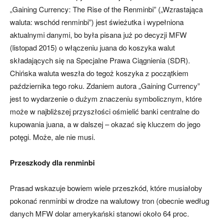
„Gaining Currency: The Rise of the Renminbi” („Wzrastająca
waluta: wschód renminbi”) jest świeżutka i wypełniona
aktualnymi danymi, bo była pisana już po decyzji MFW
(listopad 2015) o włączeniu juana do koszyka walut
składających się na Specjalne Prawa Ciągnienia (SDR).
Chińska waluta weszła do tegoż koszyka z początkiem
października tego roku. Zdaniem autora „Gaining Currency”
jest to wydarzenie o dużym znaczeniu symbolicznym, które
może w najbliższej przyszłości ośmielić banki centralne do
kupowania juana, a w dalszej – okazać się kluczem do jego
potęgi. Może, ale nie musi.
Przeszkody dla renminbi
Prasad wskazuje bowiem wiele przeszkód, które musiałoby
pokonać renminbi w drodze na walutowy tron (obecnie według
danych MFW dolar amerykański stanowi około 64 proc.