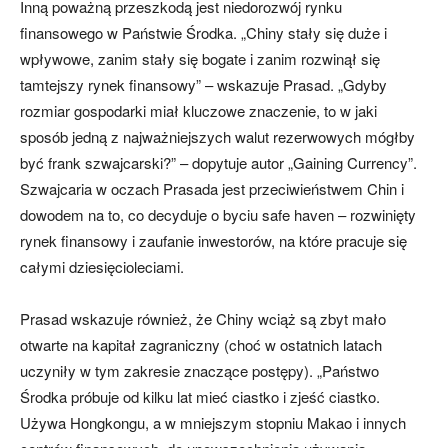
Inną poważną przeszkodą jest niedorozwój rynku
finansowego w Państwie Środka. „Chiny stały się duże i
wpływowe, zanim stały się bogate i zanim rozwinął się
tamtejszy rynek finansowy” – wskazuje Prasad. „Gdyby
rozmiar gospodarki miał kluczowe znaczenie, to w jaki
sposób jedną z najważniejszych walut rezerwowych mógłby
być frank szwajcarski?” – dopytuje autor „Gaining Currency”.
Szwajcaria w oczach Prasada jest przeciwieństwem Chin i
dowodem na to, co decyduje o byciu safe haven – rozwinięty
rynek finansowy i zaufanie inwestorów, na które pracuje się
całymi dziesięcioleciami.
Prasad wskazuje również, że Chiny wciąż są zbyt mało
otwarte na kapitał zagraniczny (choć w ostatnich latach
uczyniły w tym zakresie znaczące postępy). „Państwo
Środka próbuje od kilku lat mieć ciastko i zjeść ciastko.
Używa Hongkongu, a w mniejszym stopniu Makao i innych