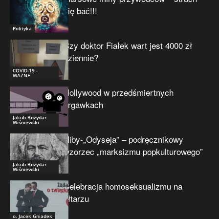
się bać!!!
Polityka
Czy doktor Fiałek wart jest 4000 zł
dziennie?
COVID-19 -
WAŻNE
Hollywood w przedśmiertnych
drgawkach
Jakub Bożydar
Wiśniewski
Niby-„Odyseja” – podręcznikowy
wzorzec „marksizmu popkulturowego”
Jakub Bożydar
Wiśniewski
Celebracja homoseksualizmu na
ołtarzu
o. Jacek Gniadek