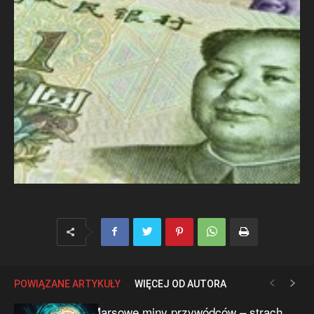
POWIĄZANE ARTYKUŁY
WIĘCEJ OD AUTORA
Marsowe miny przywódców – strach