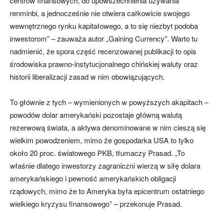
centrów finansowych, do upowszechnienia używania
renminbi, a jednocześnie nie otwiera całkowicie swojego
wewnętrznego rynku kapitałowego, a to się niezbyt podoba
inwestorom” – zauważa autor „Gaining Currency”. Warto tu
nadmienić, że spora część recenzowanej publikacji to opis
środowiska prawno-instytucjonalnego chińskiej waluty oraz
historii liberalizacji zasad w nim obowiązujących.
To głównie z tych – wymienionych w powyższych akapitach –
powodów dolar amerykański pozostaje główną walutą
rezerwową świata, a aktywa denominowane w nim cieszą się
wielkim powodzeniem, mimo że gospodarka USA to tylko
około 20 proc. światowego PKB, tłumaczy Prasad. „To
właśnie dlatego inwestorzy zagraniczni wierzą w siłę dolara
amerykańskiego i pewność amerykańskich obligacji
rządowych, mimo że to Ameryka była epicentrum ostatniego
wielkiego kryzysu finansowego” – przekonuje Prasad.