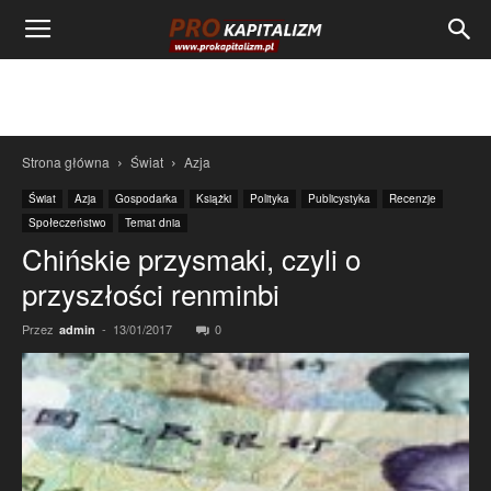
Strona główna
Świat
Azja
Świat
Azja
Gospodarka
Książki
Polityka
Publicystyka
Recenzje
Społeczeństwo
Temat dnia
Chińskie przysmaki, czyli o
przyszłości renminbi
Przez
-
13/01/2017
0
admin