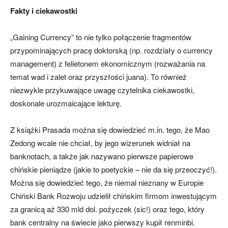
Fakty i ciekawostki
„Gaining Currency” to nie tylko połączenie fragmentów
przypominających pracę doktorską (np. rozdziały o currency
management) z felietonem ekonomicznym (rozważania na
temat wad i zalet oraz przyszłości juana). To również
niezwykle przykuwające uwagę czytelnika ciekawostki,
doskonale urozmaicające lekturę.
Z książki Prasada można się dowiedzieć m.in. tego, że Mao
Zedong wcale nie chciał, by jego wizerunek widniał na
banknotach, a także jak nazywano pierwsze papierowe
chińskie pieniądze (jakie to poetyckie – nie da się przeoczyć!).
Można się dowiedzieć tego, że niemal nieznany w Europie
Chiński Bank Rozwoju udzielił chińskim firmom inwestującym
za granicą aż 330 mld dol. pożyczek (sic!) oraz tego, który
bank centralny na świecie jako pierwszy kupił renminbi.