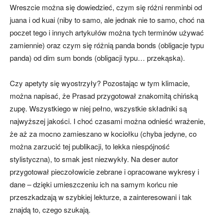
Wreszcie można się dowiedzieć, czym się różni renminbi od
juana i od kuai (niby to samo, ale jednak nie to samo, choć na
poczet tego i innych artykułów można tych terminów używać
zamiennie) oraz czym się różnią panda bonds (obligacje typu
panda) od dim sum bonds (obligacji typu… przekąska).
Czy apetyty się wyostrzyły? Pozostając w tym klimacie,
można napisać, że Prasad przygotował znakomitą chińską
zupę. Wszystkiego w niej pełno, wszystkie składniki są
najwyższej jakości. I choć czasami można odnieść wrażenie,
że aż za mocno zamieszano w kociołku (chyba jedyne, co
można zarzucić tej publikacji, to lekka niespójność
stylistyczna), to smak jest niezwykły. Na deser autor
przygotował pieczołowicie zebrane i opracowane wykresy i
dane – dzięki umieszczeniu ich na samym końcu nie
przeszkadzają w szybkiej lekturze, a zainteresowani i tak
znajdą to, czego szukają.