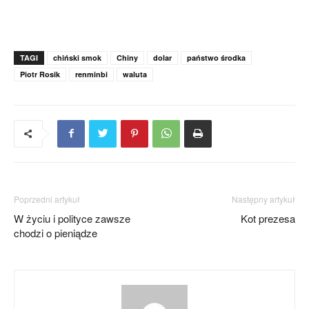
TAGI
chiński smok
Chiny
dolar
państwo środka
Piotr Rosik
renminbi
waluta
Poprzedni artykuł
Następny artykuł
W życiu i polityce zawsze
Kot prezesa
chodzi o pieniądze