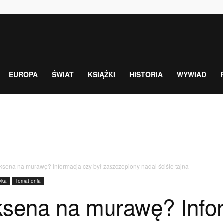
EUROPA
ŚWIAT
KSIĄŻKI
HISTORIA
WYWIAD
ksena na murawę? Informacja czy był zaszczepiony nadal ściśle tajna
yka
Temat dnia
ksena na murawę? Info