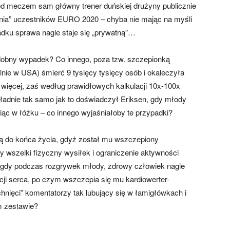
rzed meczem sam główny trener duńskiej drużyny publicznie
nia” uczestników EURO 2020 – chyba nie mając na myśli
dku sprawa nagle staje się „prywatną”…
dobny wypadek? Co innego, poza tzw. szczepionką
lnie w USA) śmierć 9 tysięcy tysięcy osób i okaleczyła
ze więcej, zaś według prawidłowych kalkulacji 10x-100x
dokładnie tak samo jak to doświadczył Eriksen, gdy młody
piąc w łóżku – co innego wyjaśniałoby te przypadki?
ką do końca życia, gdyż został mu wszczepiony
cy wszelki fizyczny wysiłek i ograniczenie aktywności
ów, gdy podczas rozgrywek młody, zdrowy człowiek nagle
ji serca, po czym wszczepia się mu kardiowerter-
nięci” komentatorzy tak lubujący się w łamigłówkach i
m zestawie?