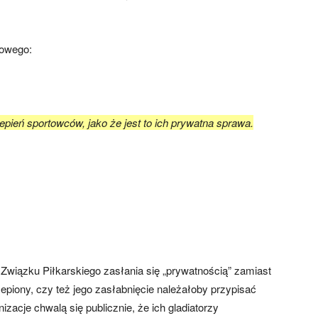
sowego:
eń sportowców, jako że jest to ich prywatna sprawa.
Związku Piłkarskiego zasłania się „prywatnością” zamiast
epiony, czy też jego zasłabnięcie należałoby przypisać
zacje chwalą się publicznie, że ich gladiatorzy