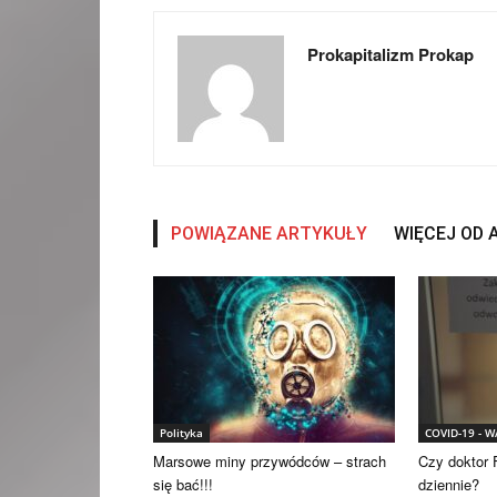
Prokapitalizm Prokap
POWIĄZANE ARTYKUŁY
WIĘCEJ OD
Polityka
COVID-19 - 
Marsowe miny przywódców – strach
Czy doktor F
się bać!!!
dziennie?