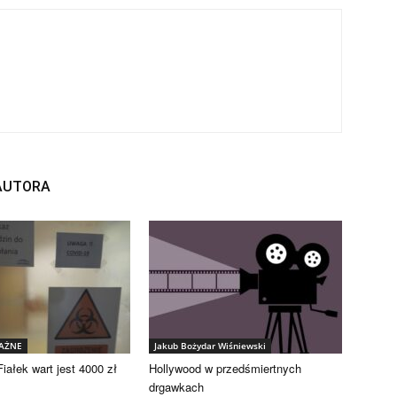
 AUTORA
WAŻNE
Jakub Bożydar Wiśniewski
iałek wart jest 4000 zł
Hollywood w przedśmiertnych
drgawkach