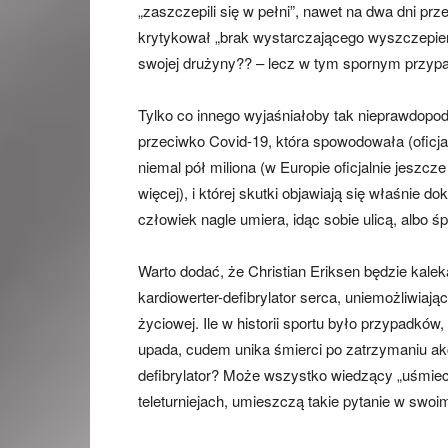
„zaszczepili się w pełni”, nawet na dwa dni p
krytykował „brak wystarczającego wyszczepie
swojej drużyny?? – lecz w tym spornym przypa
Tylko co innego wyjaśniałoby tak nieprawdopo
przeciwko Covid-19, która spowodowała (oficja
niemal pół miliona (w Europie oficjalnie jeszc
więcej), i której skutki objawiają się właśnie 
człowiek nagle umiera, idąc sobie ulicą, albo ś
Warto dodać, że Christian Eriksen będzie kale
kardiowerter-defibrylator serca, uniemożliwiają
życiowej. Ile w historii sportu było przypadk
upada, cudem unika śmierci po zatrzymaniu akc
defibrylator? Może wszystko wiedzący „uśmiech
teleturniejach, umieszczą takie pytanie w swoi