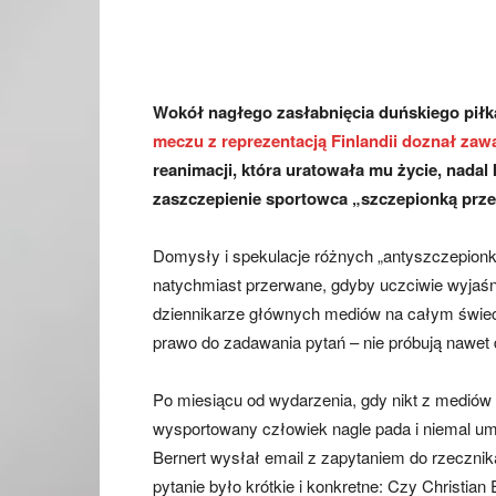
Wokół nagłego zasłabnięcia duńskiego pił
meczu z reprezentacją Finlandii doznał zaw
reanimacji, która uratowała mu życie, nada
zaszczepienie sportowca „szczepionką prze
Domysły i spekulacje różnych „antyszczepion
natychmiast przerwane, gdyby uczciwie wyjaśni
dziennikarze głównych mediów na całym świecie
prawo do zadawania pytań – nie próbują nawet 
Po miesiącu od wydarzenia, gdy nikt z mediów
wysportowany człowiek nagle pada i niemal umi
Bernert wysłał email z zapytaniem do rzeczni
pytanie było krótkie i konkretne: Czy Christi