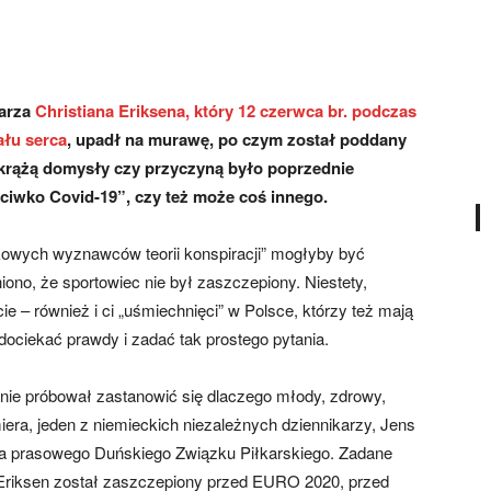
karza
Christiana Eriksena, który 12 czerwca br. podczas
ału serca
, upadł na murawę, po czym został poddany
l krążą domysły czy przyczyną było poprzednie
ciwko Covid-19”, czy też może coś innego.
kowych wyznawców teorii konspiracji” mogłyby być
ono, że sportowiec nie był zaszczepiony. Niestety,
 – również i ci „uśmiechnięci” w Polsce, którzy też mają
dociekać prawdy i zadać tak prostego pytania.
 nie próbował zastanowić się dlaczego młody, zdrowy,
era, jeden z niemieckich niezależnych dziennikarzy, Jens
ka prasowego Duńskiego Związku Piłkarskiego. Zadane
an Eriksen został zaszczepiony przed EURO 2020, przed