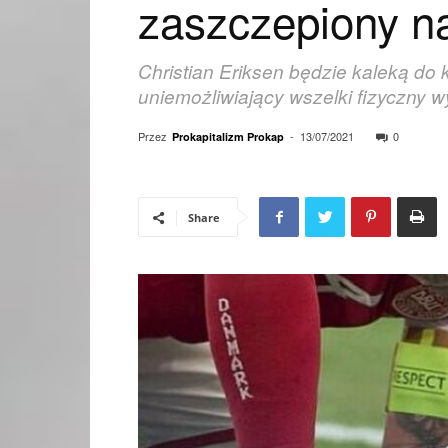
zaszczepiony na
Christian Eriksen będzie kaleką do 
uniemożliwiający wszelki fizyczny w
Przez
-
13/07/2021
0
Prokapitalizm Prokap
Share