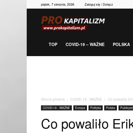
piątek, 7 sierpnia, 2026
Zaloguj się / Dołącz
Prokapitalizm,
gospodarka,
TOP
COVID-19 – WAŻNE
POLSKA
polityka,
historia,
Strona główna
COVID-19 - WAŻNE
Co powaliło Eri
COVID-19 - WAŻNE
Europa
Polityka
Polska
Publicyst
newsy
Co powaliło Eri